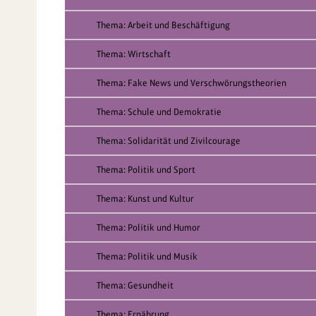
Thema: Arbeit und Beschäftigung
Thema: Wirtschaft
Thema: Fake News und Verschwörungstheorien
Thema: Schule und Demokratie
Thema: Solidarität und Zivilcourage
Thema: Politik und Sport
Thema: Kunst und Kultur
Thema: Politik und Humor
Thema: Politik und Musik
Thema: Gesundheit
Thema: Ernährung