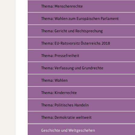
Thema: Menschenrechte
Thema: Wahlen zum Europäischen Parlament
Thema: Gericht und Rechtsprechung
Thema: EU-Ratsvorsitz Österreichs 2018
Thema: Pressefreiheit
Thema: Verfassung und Grundrechte
Thema: Wahlen
Thema: Kinderrechte
Thema: Politisches Handeln
Thema: Demokratie weltweit
Geschichte und Weltgeschehen