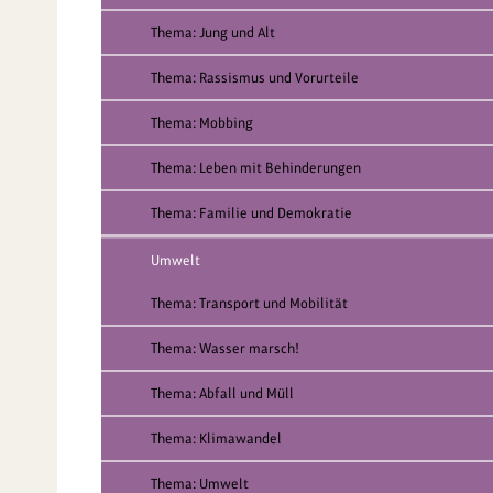
Thema: Jung und Alt
Thema: Rassismus und Vorurteile
Thema: Mobbing
Thema: Leben mit Behinderungen
Thema: Familie und Demokratie
Umwelt
Thema: Transport und Mobilität
Thema: Wasser marsch!
Thema: Abfall und Müll
Thema: Klimawandel
Thema: Umwelt