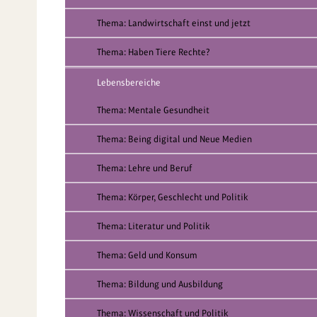
Thema: Landwirtschaft einst und jetzt
Thema: Haben Tiere Rechte?
Lebensbereiche
Thema: Mentale Gesundheit
Thema: Being digital und Neue Medien
Thema: Lehre und Beruf
Thema: Körper, Geschlecht und Politik
Thema: Literatur und Politik
Thema: Geld und Konsum
Thema: Bildung und Ausbildung
Thema: Wissenschaft und Politik