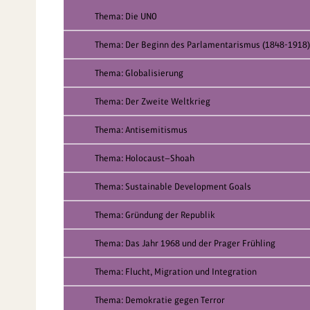
Thema: Die UNO
Thema: Der Beginn des Parlamentarismus (1848-1918)
Thema: Globalisierung
Thema: Der Zweite Weltkrieg
Thema: Antisemitismus
Thema: Holocaust—Shoah
Thema: Sustainable Development Goals
Thema: Gründung der Republik
Thema: Das Jahr 1968 und der Prager Frühling
Thema: Flucht, Migration und Integration
Thema: Demokratie gegen Terror