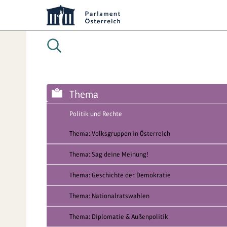
Thema
Politik und Rechte
Thema: Volksgruppen in Österreich
Thema: Sag deine Meinung!
Thema: Geschichte der Demokratie
Thema: Nationalratswahlen
Thema: Diplomatie & Außenpolitik