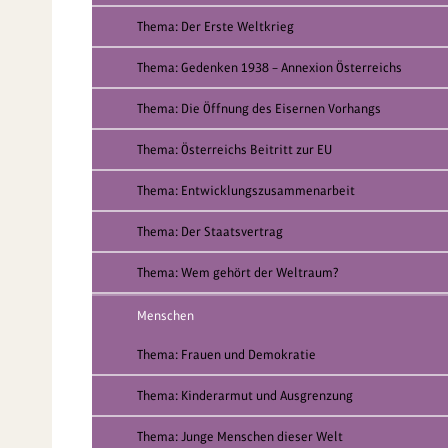
Thema: Der Erste Weltkrieg
Thema: Gedenken 1938 – Annexion Österreichs
Thema: Die Öffnung des Eisernen Vorhangs
Thema: Österreichs Beitritt zur EU
Thema: Entwicklungszusammenarbeit
Thema: Der Staatsvertrag
Thema: Wem gehört der Weltraum?
Menschen
Thema: Frauen und Demokratie
Thema: Kinderarmut und Ausgrenzung
Thema: Junge Menschen dieser Welt