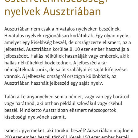
nyelvek Ausztriában
Ausztriában nem csak a hivatalos nyelveken beszélnek.
Hivatalos nyelvek regionálisan korlátoltak. Egy olyan nyelv,
amelyet egy kisebbség beszél, de országszerte elismert, az a
jelbeszéd. Ausztriában körülbelül 10 ezer ember használja a
jelbeszédet. Hallás nélküliek használják vagy emberek, akik
hallás nélküliekkel közlekednek. A jelbeszéd akár
némajátéknak tünik, de saját szabályai és saját kifejezései
vannak. A jelbeszéd országról országra különbözik, az
Ausztriában használt jelbeszéd egy saját nyelv.
Talán a Te anyanyelved sem a német, vagy van egy barátod
vagy barátnöd, aki otthon például szlovákul vagy csehül
beszél. Mindkettö Ausztriában elismert népcsoportok
kisebbségi nyelvének számit.
Ismersz gyermeket, aki törökül beszél? Ausztriában majdnem
200 ezer ember beszél törökül. Kerek 150 ezer ember beszél