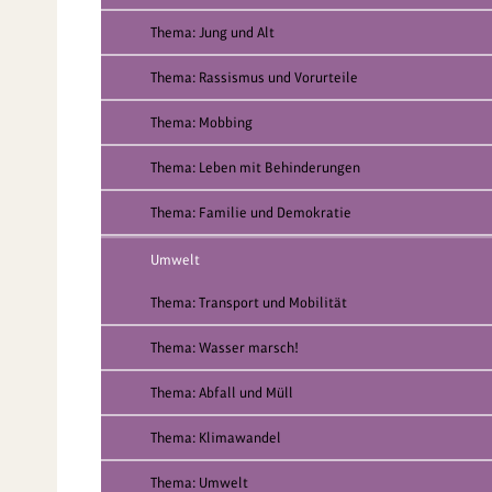
Thema: Jung und Alt
Thema: Rassismus und Vorurteile
Thema: Mobbing
Thema: Leben mit Behinderungen
Thema: Familie und Demokratie
Umwelt
Thema: Transport und Mobilität
Thema: Wasser marsch!
Thema: Abfall und Müll
Thema: Klimawandel
Thema: Umwelt