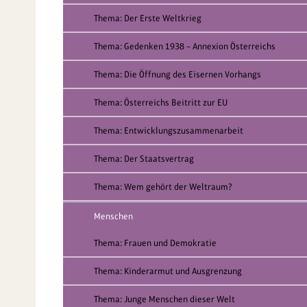
Thema: Der Erste Weltkrieg
Thema: Gedenken 1938 – Annexion Österreichs
Thema: Die Öffnung des Eisernen Vorhangs
Thema: Österreichs Beitritt zur EU
Thema: Entwicklungszusammenarbeit
Thema: Der Staatsvertrag
Thema: Wem gehört der Weltraum?
Menschen
Thema: Frauen und Demokratie
Thema: Kinderarmut und Ausgrenzung
Thema: Junge Menschen dieser Welt