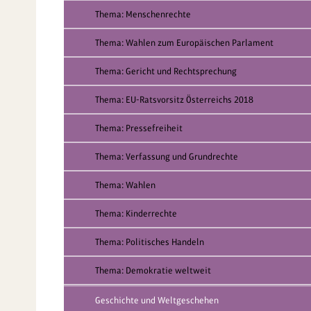
Thema: Menschenrechte
Thema: Wahlen zum Europäischen Parlament
Thema: Gericht und Rechtsprechung
Thema: EU-Ratsvorsitz Österreichs 2018
Thema: Pressefreiheit
Thema: Verfassung und Grundrechte
Thema: Wahlen
Thema: Kinderrechte
Thema: Politisches Handeln
Thema: Demokratie weltweit
Geschichte und Weltgeschehen