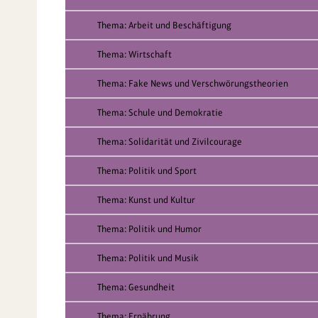
Thema: Arbeit und Beschäftigung
Thema: Wirtschaft
Thema: Fake News und Verschwörungstheorien
Thema: Schule und Demokratie
Thema: Solidarität und Zivilcourage
Thema: Politik und Sport
Thema: Kunst und Kultur
Thema: Politik und Humor
Thema: Politik und Musik
Thema: Gesundheit
Thema: Ernährung