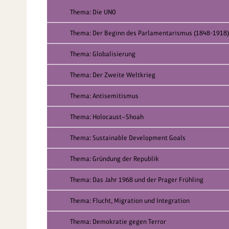
Thema: Die UNO
Thema: Der Beginn des Parlamentarismus (1848-1918)
Thema: Globalisierung
Thema: Der Zweite Weltkrieg
Thema: Antisemitismus
Thema: Holocaust—Shoah
Thema: Sustainable Development Goals
Thema: Gründung der Republik
Thema: Das Jahr 1968 und der Prager Frühling
Thema: Flucht, Migration und Integration
Thema: Demokratie gegen Terror