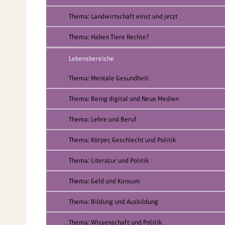
Thema: Landwirtschaft einst und jetzt
Thema: Haben Tiere Rechte?
Lebensbereiche
Thema: Mentale Gesundheit
Thema: Being digital und Neue Medien
Thema: Lehre und Beruf
Thema: Körper, Geschlecht und Politik
Thema: Literatur und Politik
Thema: Geld und Konsum
Thema: Bildung und Ausbildung
Thema: Wissenschaft und Politik