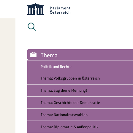
Thema
Politik und Rechte
Thema: Volksgruppen in Österreich
Thema: Sag deine Meinung!
Thema: Geschichte der Demokratie
Thema: Nationalratswahlen
Thema: Diplomatie & Außenpolitik