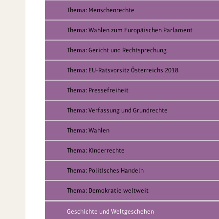
Thema: Menschenrechte
Thema: Wahlen zum Europäischen Parlament
Thema: Gericht und Rechtsprechung
Thema: EU-Ratsvorsitz Österreichs 2018
Thema: Pressefreiheit
Thema: Verfassung und Grundrechte
Thema: Wahlen
Thema: Kinderrechte
Thema: Politisches Handeln
Thema: Demokratie weltweit
Geschichte und Weltgeschehen