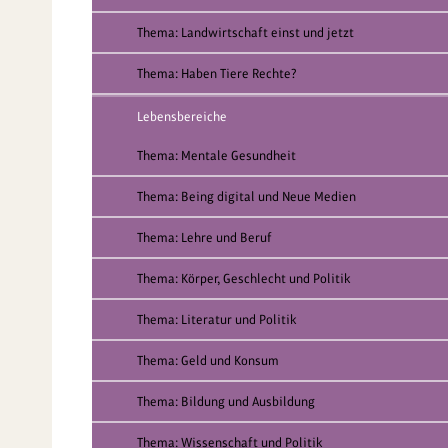
Thema: Landwirtschaft einst und jetzt
Thema: Haben Tiere Rechte?
Lebensbereiche
Thema: Mentale Gesundheit
Thema: Being digital und Neue Medien
Thema: Lehre und Beruf
Thema: Körper, Geschlecht und Politik
Thema: Literatur und Politik
Thema: Geld und Konsum
Thema: Bildung und Ausbildung
Thema: Wissenschaft und Politik