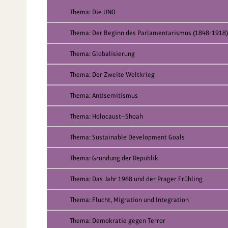
Thema: Die UNO
Thema: Der Beginn des Parlamentarismus (1848-1918)
Thema: Globalisierung
Thema: Der Zweite Weltkrieg
Thema: Antisemitismus
Thema: Holocaust—Shoah
Thema: Sustainable Development Goals
Thema: Gründung der Republik
Thema: Das Jahr 1968 und der Prager Frühling
Thema: Flucht, Migration und Integration
Thema: Demokratie gegen Terror