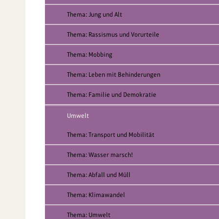
Thema: Jung und Alt
Thema: Rassismus und Vorurteile
Thema: Mobbing
Thema: Leben mit Behinderungen
Thema: Familie und Demokratie
Umwelt
Thema: Transport und Mobilität
Thema: Wasser marsch!
Thema: Abfall und Müll
Thema: Klimawandel
Thema: Umwelt