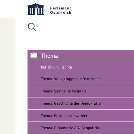
Thema
Politik und Rechte
Thema: Volksgruppen in Österreich
Thema: Sag deine Meinung!
Thema: Geschichte der Demokratie
Thema: Nationalratswahlen
Thema: Diplomatie & Außenpolitik