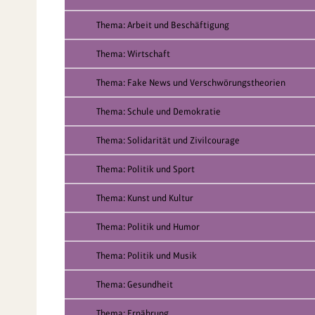
Thema: Arbeit und Beschäftigung
Thema: Wirtschaft
Thema: Fake News und Verschwörungstheorien
Thema: Schule und Demokratie
Thema: Solidarität und Zivilcourage
Thema: Politik und Sport
Thema: Kunst und Kultur
Thema: Politik und Humor
Thema: Politik und Musik
Thema: Gesundheit
Thema: Ernährung