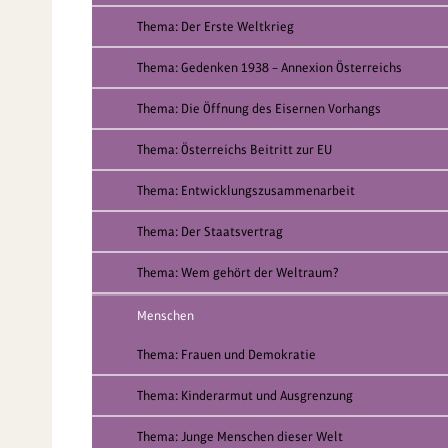
Thema: Der Erste Weltkrieg
Thema: Gedenken 1938 – Annexion Österreichs
Thema: Die Öffnung des Eisernen Vorhangs
Thema: Österreichs Beitritt zur EU
Thema: Entwicklungszusammenarbeit
Thema: Der Staatsvertrag
Thema: Wem gehört der Weltraum?
Menschen
Thema: Frauen und Demokratie
Thema: Kinderarmut und Ausgrenzung
Thema: Junge Menschen dieser Welt