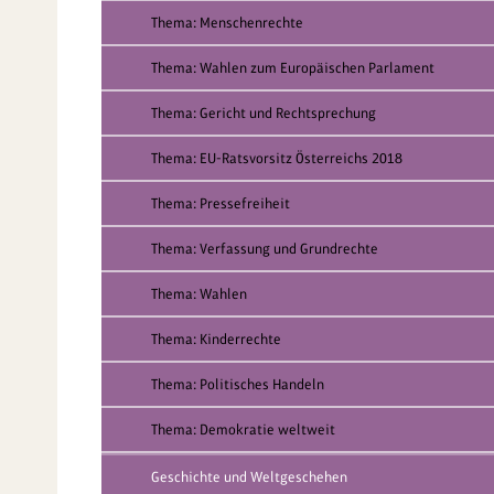
Thema: Menschenrechte
Thema: Wahlen zum Europäischen Parlament
Thema: Gericht und Rechtsprechung
Thema: EU-Ratsvorsitz Österreichs 2018
Thema: Pressefreiheit
Thema: Verfassung und Grundrechte
Thema: Wahlen
Thema: Kinderrechte
Thema: Politisches Handeln
Thema: Demokratie weltweit
Geschichte und Weltgeschehen