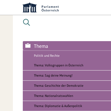
Thema
Politik und Rechte
Thema: Volksgruppen in Österreich
Thema: Sag deine Meinung!
Thema: Geschichte der Demokratie
Thema: Nationalratswahlen
Thema: Diplomatie & Außenpolitik