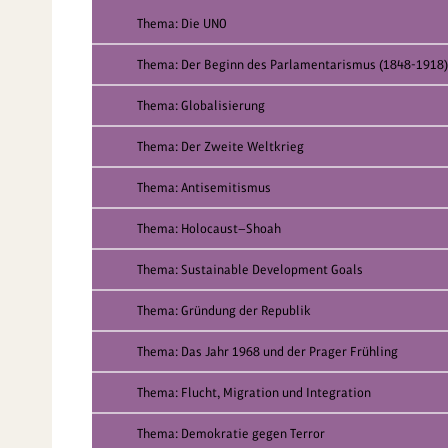
Thema: Die UNO
Thema: Der Beginn des Parlamentarismus (1848-1918)
Thema: Globalisierung
Thema: Der Zweite Weltkrieg
Thema: Antisemitismus
Thema: Holocaust—Shoah
Thema: Sustainable Development Goals
Thema: Gründung der Republik
Thema: Das Jahr 1968 und der Prager Frühling
Thema: Flucht, Migration und Integration
Thema: Demokratie gegen Terror