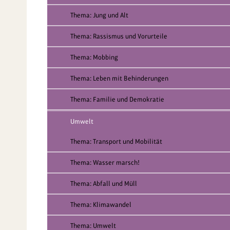
Thema: Jung und Alt
Thema: Rassismus und Vorurteile
Thema: Mobbing
Thema: Leben mit Behinderungen
Thema: Familie und Demokratie
Umwelt
Thema: Transport und Mobilität
Thema: Wasser marsch!
Thema: Abfall und Müll
Thema: Klimawandel
Thema: Umwelt