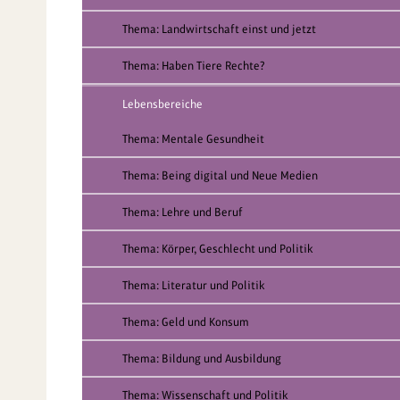
Thema: Landwirtschaft einst und jetzt
Thema: Haben Tiere Rechte?
Lebensbereiche
Thema: Mentale Gesundheit
Thema: Being digital und Neue Medien
Thema: Lehre und Beruf
Thema: Körper, Geschlecht und Politik
Thema: Literatur und Politik
Thema: Geld und Konsum
Thema: Bildung und Ausbildung
Thema: Wissenschaft und Politik