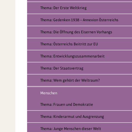
Thema: Der Erste Weltkrieg
Thema: Gedenken 1938 – Annexion Österreichs
Thema: Die Öffnung des Eisernen Vorhangs
Thema: Österreichs Beitritt zur EU
Thema: Entwicklungszusammenarbeit
Thema: Der Staatsvertrag
Thema: Wem gehört der Weltraum?
Menschen
Thema: Frauen und Demokratie
Thema: Kinderarmut und Ausgrenzung
Thema: Junge Menschen dieser Welt