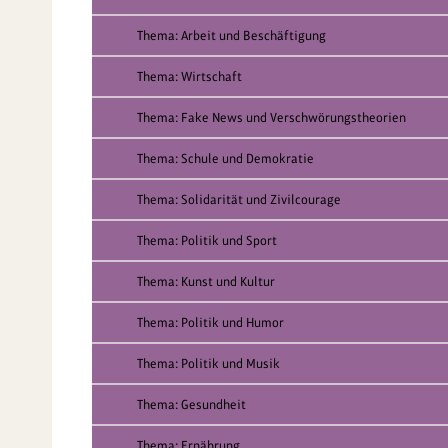
Thema: Arbeit und Beschäftigung
Thema: Wirtschaft
Thema: Fake News und Verschwörungstheorien
Thema: Schule und Demokratie
Thema: Solidarität und Zivilcourage
Thema: Politik und Sport
Thema: Kunst und Kultur
Thema: Politik und Humor
Thema: Politik und Musik
Thema: Gesundheit
Thema: Ernährung