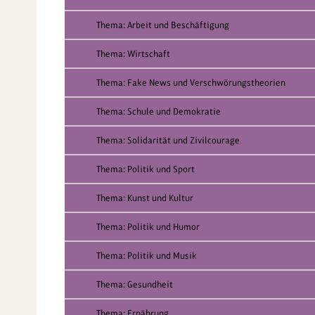
Thema: Arbeit und Beschäftigung
Thema: Wirtschaft
Thema: Fake News und Verschwörungstheorien
Thema: Schule und Demokratie
Thema: Solidarität und Zivilcourage
Thema: Politik und Sport
Thema: Kunst und Kultur
Thema: Politik und Humor
Thema: Politik und Musik
Thema: Gesundheit
Thema: Ernährung