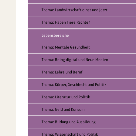
Thema: Landwirtschaft einst und jetzt
Thema: Haben Tiere Rechte?
Lebensbereiche
Thema: Mentale Gesundheit
Thema: Being digital und Neue Medien
Thema: Lehre und Beruf
Thema: Körper, Geschlecht und Politik
Thema: Literatur und Politik
Thema: Geld und Konsum
Thema: Bildung und Ausbildung
Thema: Wissenschaft und Politik