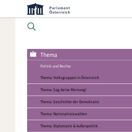
Thema
Politik und Rechte
Thema: Volksgruppen in Österreich
Thema: Sag deine Meinung!
Thema: Geschichte der Demokratie
Thema: Nationalratswahlen
Thema: Diplomatie & Außenpolitik