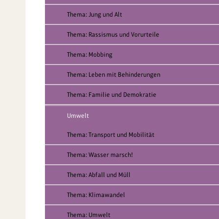
Thema: Jung und Alt
Thema: Rassismus und Vorurteile
Thema: Mobbing
Thema: Leben mit Behinderungen
Thema: Familie und Demokratie
Umwelt
Thema: Transport und Mobilität
Thema: Wasser marsch!
Thema: Abfall und Müll
Thema: Klimawandel
Thema: Umwelt