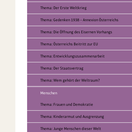
Thema: Der Erste Weltkrieg
Thema: Gedenken 1938 – Annexion Österreichs
Thema: Die Öffnung des Eisernen Vorhangs
Thema: Österreichs Beitritt zur EU
Thema: Entwicklungszusammenarbeit
Thema: Der Staatsvertrag
Thema: Wem gehört der Weltraum?
Menschen
Thema: Frauen und Demokratie
Thema: Kinderarmut und Ausgrenzung
Thema: Junge Menschen dieser Welt