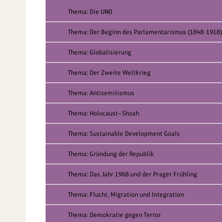
Thema: Die UNO
Thema: Der Beginn des Parlamentarismus (1848-1918)
Thema: Globalisierung
Thema: Der Zweite Weltkrieg
Thema: Antisemitismus
Thema: Holocaust—Shoah
Thema: Sustainable Development Goals
Thema: Gründung der Republik
Thema: Das Jahr 1968 und der Prager Frühling
Thema: Flucht, Migration und Integration
Thema: Demokratie gegen Terror