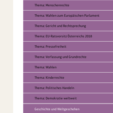
Thema: Menschenrechte
Thema: Wahlen zum Europäischen Parlament
Thema: Gericht und Rechtsprechung
Thema: EU-Ratsvorsitz Österreichs 2018
Thema: Pressefreiheit
Thema: Verfassung und Grundrechte
Thema: Wahlen
Thema: Kinderrechte
Thema: Politisches Handeln
Thema: Demokratie weltweit
Geschichte und Weltgeschehen