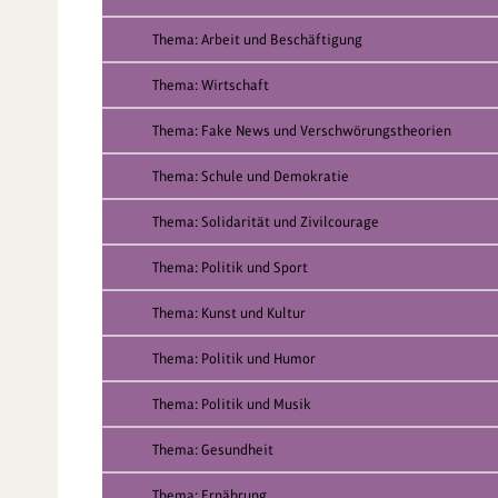
Thema: Arbeit und Beschäftigung
Thema: Wirtschaft
Thema: Fake News und Verschwörungstheorien
Thema: Schule und Demokratie
Thema: Solidarität und Zivilcourage
Thema: Politik und Sport
Thema: Kunst und Kultur
Thema: Politik und Humor
Thema: Politik und Musik
Thema: Gesundheit
Thema: Ernährung