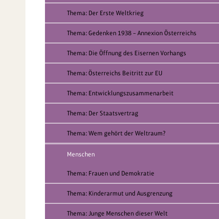
Thema: Der Erste Weltkrieg
Thema: Gedenken 1938 – Annexion Österreichs
Thema: Die Öffnung des Eisernen Vorhangs
Thema: Österreichs Beitritt zur EU
Thema: Entwicklungszusammenarbeit
Thema: Der Staatsvertrag
Thema: Wem gehört der Weltraum?
Menschen
Thema: Frauen und Demokratie
Thema: Kinderarmut und Ausgrenzung
Thema: Junge Menschen dieser Welt