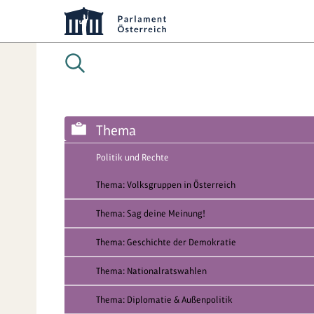
Thema
Politik und Rechte
Thema: Volksgruppen in Österreich
Thema: Sag deine Meinung!
Thema: Geschichte der Demokratie
Thema: Nationalratswahlen
Thema: Diplomatie & Außenpolitik