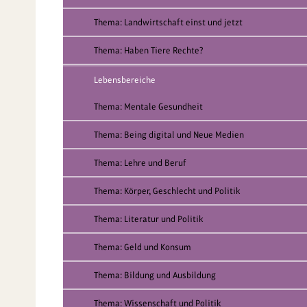
Thema: Landwirtschaft einst und jetzt
Thema: Haben Tiere Rechte?
Lebensbereiche
Thema: Mentale Gesundheit
Thema: Being digital und Neue Medien
Thema: Lehre und Beruf
Thema: Körper, Geschlecht und Politik
Thema: Literatur und Politik
Thema: Geld und Konsum
Thema: Bildung und Ausbildung
Thema: Wissenschaft und Politik