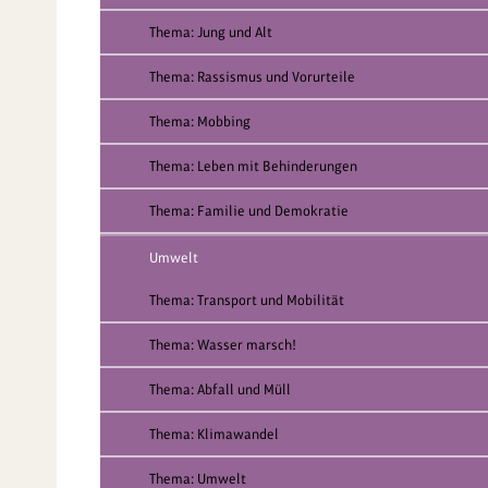
Thema: Jung und Alt
Thema: Rassismus und Vorurteile
Thema: Mobbing
Thema: Leben mit Behinderungen
Thema: Familie und Demokratie
Umwelt
Thema: Transport und Mobilität
Thema: Wasser marsch!
Thema: Abfall und Müll
Thema: Klimawandel
Thema: Umwelt