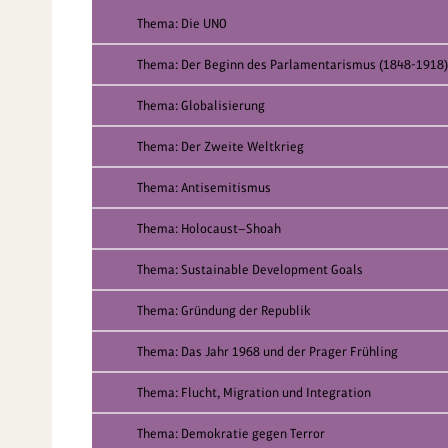
Thema: Die UNO
Thema: Der Beginn des Parlamentarismus (1848-1918)
Thema: Globalisierung
Thema: Der Zweite Weltkrieg
Thema: Antisemitismus
Thema: Holocaust—Shoah
Thema: Sustainable Development Goals
Thema: Gründung der Republik
Thema: Das Jahr 1968 und der Prager Frühling
Thema: Flucht, Migration und Integration
Thema: Demokratie gegen Terror