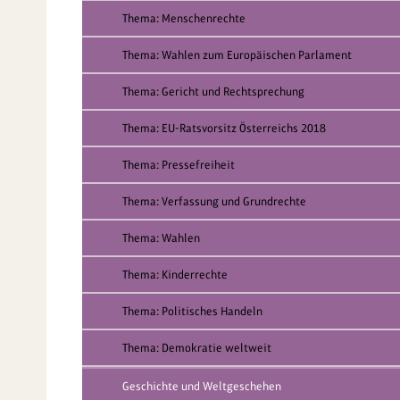
Thema: Menschenrechte
Thema: Wahlen zum Europäischen Parlament
Thema: Gericht und Rechtsprechung
Thema: EU-Ratsvorsitz Österreichs 2018
Thema: Pressefreiheit
Thema: Verfassung und Grundrechte
Thema: Wahlen
Thema: Kinderrechte
Thema: Politisches Handeln
Thema: Demokratie weltweit
Geschichte und Weltgeschehen