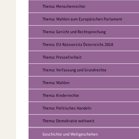
Thema: Menschenrechte
Thema: Wahlen zum Europäischen Parlament
Thema: Gericht und Rechtsprechung
Thema: EU-Ratsvorsitz Österreichs 2018
Thema: Pressefreiheit
Thema: Verfassung und Grundrechte
Thema: Wahlen
Thema: Kinderrechte
Thema: Politisches Handeln
Thema: Demokratie weltweit
Geschichte und Weltgeschehen