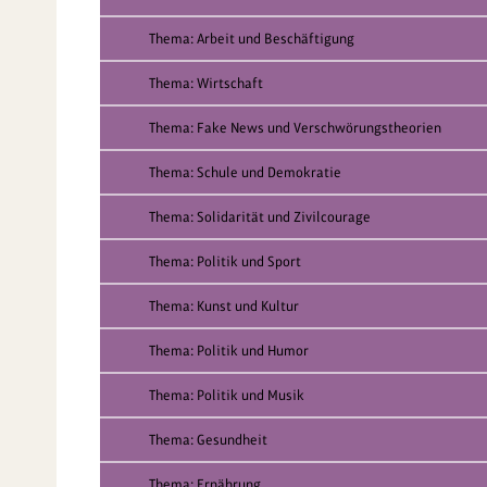
Thema: Arbeit und Beschäftigung
Thema: Wirtschaft
Thema: Fake News und Verschwörungstheorien
Thema: Schule und Demokratie
Thema: Solidarität und Zivilcourage
Thema: Politik und Sport
Thema: Kunst und Kultur
Thema: Politik und Humor
Thema: Politik und Musik
Thema: Gesundheit
Thema: Ernährung