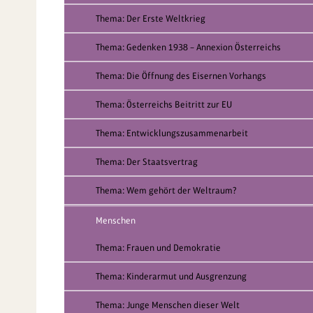
Thema: Der Erste Weltkrieg
Thema: Gedenken 1938 – Annexion Österreichs
Thema: Die Öffnung des Eisernen Vorhangs
Thema: Österreichs Beitritt zur EU
Thema: Entwicklungszusammenarbeit
Thema: Der Staatsvertrag
Thema: Wem gehört der Weltraum?
Menschen
Thema: Frauen und Demokratie
Thema: Kinderarmut und Ausgrenzung
Thema: Junge Menschen dieser Welt