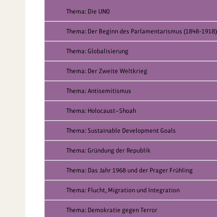
Thema: Die UNO
Thema: Der Beginn des Parlamentarismus (1848-1918)
Thema: Globalisierung
Thema: Der Zweite Weltkrieg
Thema: Antisemitismus
Thema: Holocaust—Shoah
Thema: Sustainable Development Goals
Thema: Gründung der Republik
Thema: Das Jahr 1968 und der Prager Frühling
Thema: Flucht, Migration und Integration
Thema: Demokratie gegen Terror