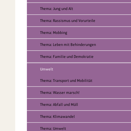
Thema: Jung und Alt
Thema: Rassismus und Vorurteile
Thema: Mobbing
Thema: Leben mit Behinderungen
Thema: Familie und Demokratie
Umwelt
Thema: Transport und Mobilität
Thema: Wasser marsch!
Thema: Abfall und Müll
Thema: Klimawandel
Thema: Umwelt