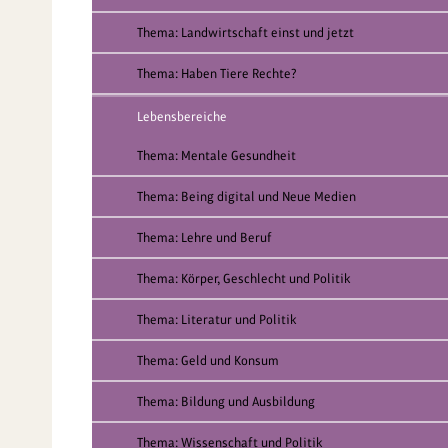
Thema: Landwirtschaft einst und jetzt
Thema: Haben Tiere Rechte?
Lebensbereiche
Thema: Mentale Gesundheit
Thema: Being digital und Neue Medien
Thema: Lehre und Beruf
Thema: Körper, Geschlecht und Politik
Thema: Literatur und Politik
Thema: Geld und Konsum
Thema: Bildung und Ausbildung
Thema: Wissenschaft und Politik