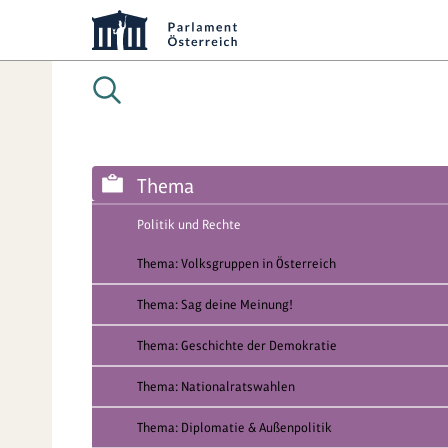
Thema
Politik und Rechte
Thema: Volksgruppen in Österreich
Thema: Sag deine Meinung!
Thema: Geschichte der Demokratie
Thema: Nationalratswahlen
Thema: Diplomatie & Außenpolitik