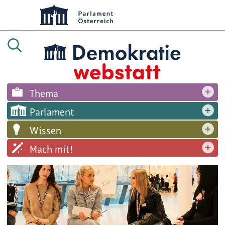
Thema
Parlament
Wissen
Mach mit!