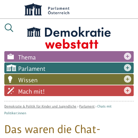
Thema
Parlament
Wissen
Mach mit!
Demokratie & Politik für Kinder und Jugendliche
›
Parlament
›
Chats mit
Politiker:innen
Das waren die Chat-