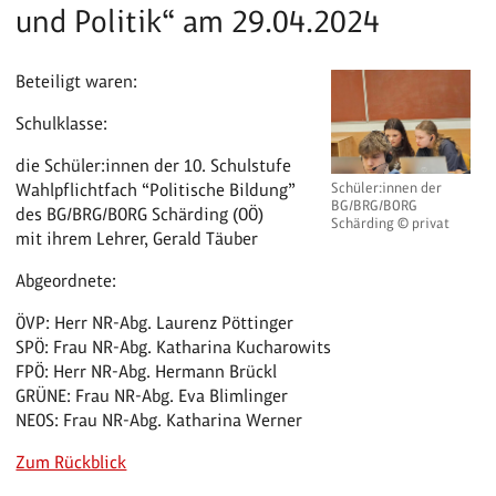
und Politik“ am 29.04.2024
Beteiligt waren:
Schulklasse:
die Schüler:innen der 10. Schulstufe
Wahlpflichtfach “Politische Bildung”
Schüler:innen der
BG/BRG/BORG
des BG/BRG/BORG Schärding (OÖ)
Schärding © privat
mit ihrem Lehrer, Gerald Täuber
Abgeordnete:
ÖVP: Herr NR-Abg. Laurenz Pöttinger
SPÖ: Frau NR-Abg. Katharina Kucharowits
FPÖ: Herr NR-Abg. Hermann Brückl
GRÜNE: Frau NR-Abg. Eva Blimlinger
NEOS: Frau NR-Abg. Katharina Werner
Zum Rückblick