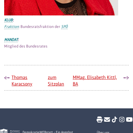
KLUB
:
Fraktion
: Bundesratsfraktion der
SPÖ
MANDAT
:
Mitglied des Bundesrates
Thomas
zum
MMag. Elisabeth Kittl,
Karacsony
Sitzplan
BA
DemokratieWEBstatt - Ein Angebot
Über uns