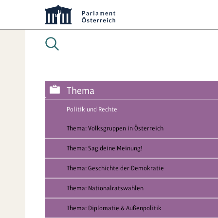
Thema
Politik und Rechte
Thema: Volksgruppen in Österreich
Thema: Sag deine Meinung!
Thema: Geschichte der Demokratie
Thema: Nationalratswahlen
Thema: Diplomatie & Außenpolitik