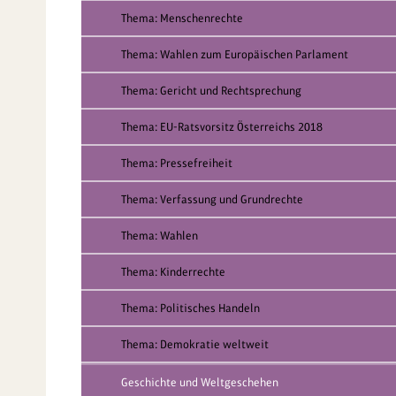
Thema: Menschenrechte
Thema: Wahlen zum Europäischen Parlament
Thema: Gericht und Rechtsprechung
Thema: EU-Ratsvorsitz Österreichs 2018
Thema: Pressefreiheit
Thema: Verfassung und Grundrechte
Thema: Wahlen
Thema: Kinderrechte
Thema: Politisches Handeln
Thema: Demokratie weltweit
Geschichte und Weltgeschehen