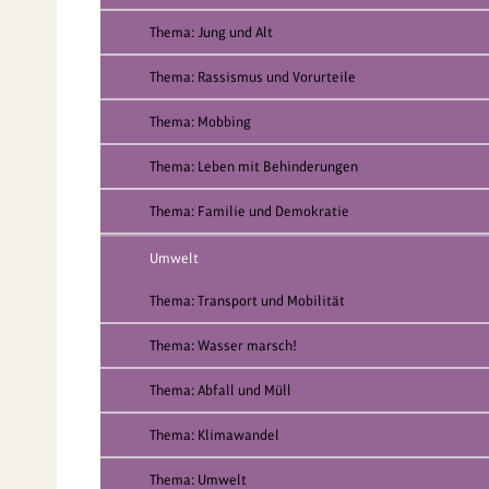
Thema: Jung und Alt
Thema: Rassismus und Vorurteile
Thema: Mobbing
Thema: Leben mit Behinderungen
Thema: Familie und Demokratie
Umwelt
Thema: Transport und Mobilität
Thema: Wasser marsch!
Thema: Abfall und Müll
Thema: Klimawandel
Thema: Umwelt