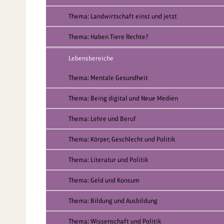
Thema: Landwirtschaft einst und jetzt
Thema: Haben Tiere Rechte?
Lebensbereiche
Thema: Mentale Gesundheit
Thema: Being digital und Neue Medien
Thema: Lehre und Beruf
Thema: Körper, Geschlecht und Politik
Thema: Literatur und Politik
Thema: Geld und Konsum
Thema: Bildung und Ausbildung
Thema: Wissenschaft und Politik