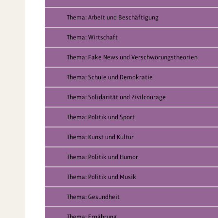
Thema: Arbeit und Beschäftigung
Thema: Wirtschaft
Thema: Fake News und Verschwörungstheorien
Thema: Schule und Demokratie
Thema: Solidarität und Zivilcourage
Thema: Politik und Sport
Thema: Kunst und Kultur
Thema: Politik und Humor
Thema: Politik und Musik
Thema: Gesundheit
Thema: Ernährung