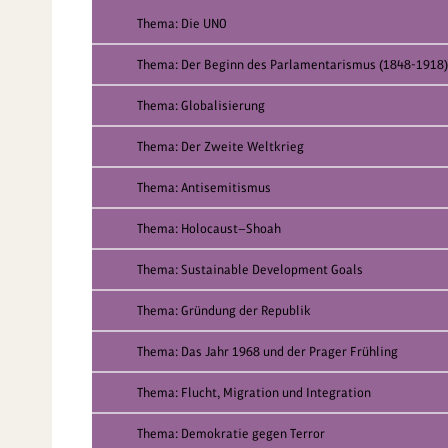
Thema: Die UNO
Thema: Der Beginn des Parlamentarismus (1848-1918)
Thema: Globalisierung
Thema: Der Zweite Weltkrieg
Thema: Antisemitismus
Thema: Holocaust—Shoah
Thema: Sustainable Development Goals
Thema: Gründung der Republik
Thema: Das Jahr 1968 und der Prager Frühling
Thema: Flucht, Migration und Integration
Thema: Demokratie gegen Terror