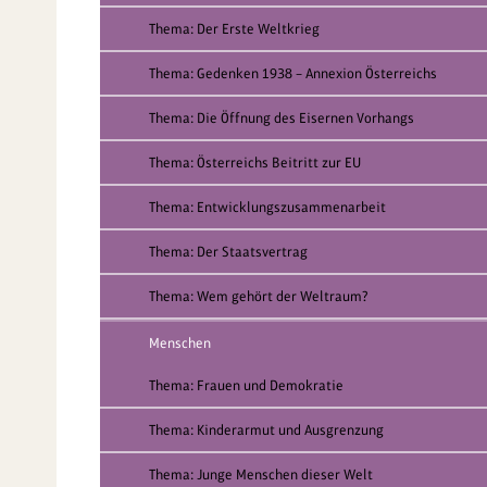
Thema: Der Erste Weltkrieg
Thema: Gedenken 1938 – Annexion Österreichs
Thema: Die Öffnung des Eisernen Vorhangs
Thema: Österreichs Beitritt zur EU
Thema: Entwicklungszusammenarbeit
Thema: Der Staatsvertrag
Thema: Wem gehört der Weltraum?
Menschen
Thema: Frauen und Demokratie
Thema: Kinderarmut und Ausgrenzung
Thema: Junge Menschen dieser Welt