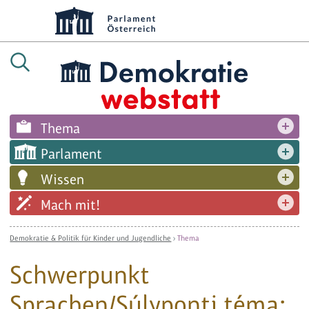
Thema
Parlament
Wissen
Mach mit!
Demokratie & Politik für Kinder und Jugendliche
›
Thema
Schwerpunkt
Sprachen/Súlyponti téma: