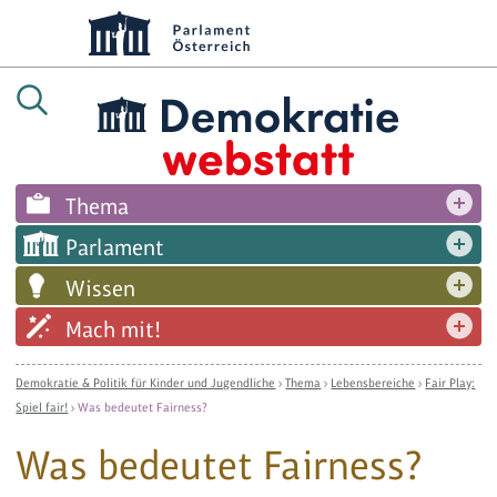
Thema
Parlament
Wissen
Mach mit!
Demokratie & Politik für Kinder und Jugendliche
›
Thema
›
Lebensbereiche
›
Fair Play:
Spiel fair!
›
Was bedeutet Fairness?
Was bedeutet Fairness?