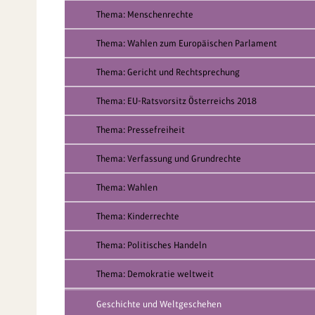
Thema: Menschenrechte
Thema: Wahlen zum Europäischen Parlament
Thema: Gericht und Rechtsprechung
Thema: EU-Ratsvorsitz Österreichs 2018
Thema: Pressefreiheit
Thema: Verfassung und Grundrechte
Thema: Wahlen
Thema: Kinderrechte
Thema: Politisches Handeln
Thema: Demokratie weltweit
Geschichte und Weltgeschehen