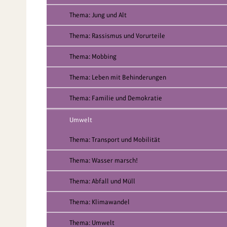
Thema: Jung und Alt
Thema: Rassismus und Vorurteile
Thema: Mobbing
Thema: Leben mit Behinderungen
Thema: Familie und Demokratie
Umwelt
Thema: Transport und Mobilität
Thema: Wasser marsch!
Thema: Abfall und Müll
Thema: Klimawandel
Thema: Umwelt