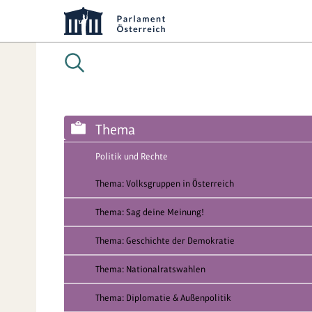
Thema
Politik und Rechte
Thema: Volksgruppen in Österreich
Thema: Sag deine Meinung!
Thema: Geschichte der Demokratie
Thema: Nationalratswahlen
Thema: Diplomatie & Außenpolitik