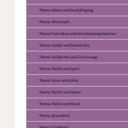
Thema: Arbeit und Beschäftigung
Thema: Wirtschaft
Thema: Fake News und Verschwörungstheorien
Thema: Schule und Demokratie
Thema: Solidarität und Zivilcourage
Thema: Politik und Sport
Thema: Kunst und Kultur
Thema: Politik und Humor
Thema: Politik und Musik
Thema: Gesundheit
Thema: Ernährung