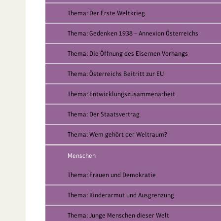
Thema: Der Erste Weltkrieg
Thema: Gedenken 1938 – Annexion Österreichs
Thema: Die Öffnung des Eisernen Vorhangs
Thema: Österreichs Beitritt zur EU
Thema: Entwicklungszusammenarbeit
Thema: Der Staatsvertrag
Thema: Wem gehört der Weltraum?
Menschen
Thema: Frauen und Demokratie
Thema: Kinderarmut und Ausgrenzung
Thema: Junge Menschen dieser Welt