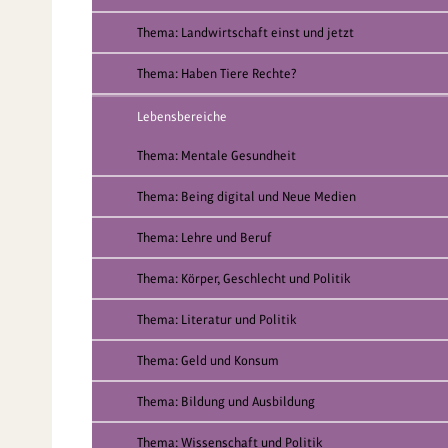
Thema: Landwirtschaft einst und jetzt
Thema: Haben Tiere Rechte?
Lebensbereiche
Thema: Mentale Gesundheit
Thema: Being digital und Neue Medien
Thema: Lehre und Beruf
Thema: Körper, Geschlecht und Politik
Thema: Literatur und Politik
Thema: Geld und Konsum
Thema: Bildung und Ausbildung
Thema: Wissenschaft und Politik