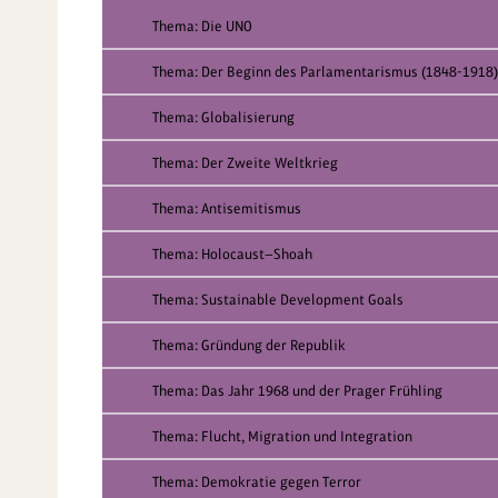
Thema: Die UNO
Thema: Der Beginn des Parlamentarismus (1848-1918)
Thema: Globalisierung
Thema: Der Zweite Weltkrieg
Thema: Antisemitismus
Thema: Holocaust—Shoah
Thema: Sustainable Development Goals
Thema: Gründung der Republik
Thema: Das Jahr 1968 und der Prager Frühling
Thema: Flucht, Migration und Integration
Thema: Demokratie gegen Terror