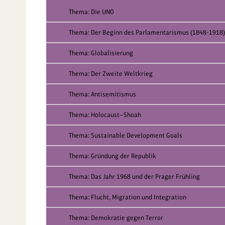
Thema: Die UNO
Thema: Der Beginn des Parlamentarismus (1848-1918)
Thema: Globalisierung
Thema: Der Zweite Weltkrieg
Thema: Antisemitismus
Thema: Holocaust—Shoah
Thema: Sustainable Development Goals
Thema: Gründung der Republik
Thema: Das Jahr 1968 und der Prager Frühling
Thema: Flucht, Migration und Integration
Thema: Demokratie gegen Terror