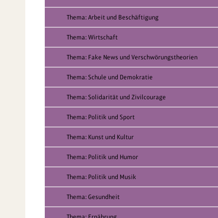
Thema: Arbeit und Beschäftigung
Thema: Wirtschaft
Thema: Fake News und Verschwörungstheorien
Thema: Schule und Demokratie
Thema: Solidarität und Zivilcourage
Thema: Politik und Sport
Thema: Kunst und Kultur
Thema: Politik und Humor
Thema: Politik und Musik
Thema: Gesundheit
Thema: Ernährung