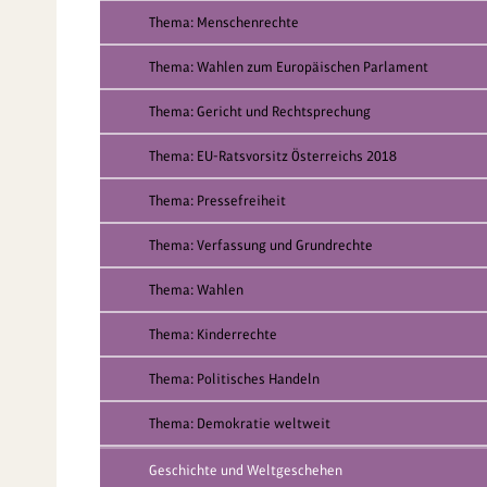
Thema: Menschenrechte
Thema: Wahlen zum Europäischen Parlament
Thema: Gericht und Rechtsprechung
Thema: EU-Ratsvorsitz Österreichs 2018
Thema: Pressefreiheit
Thema: Verfassung und Grundrechte
Thema: Wahlen
Thema: Kinderrechte
Thema: Politisches Handeln
Thema: Demokratie weltweit
Geschichte und Weltgeschehen