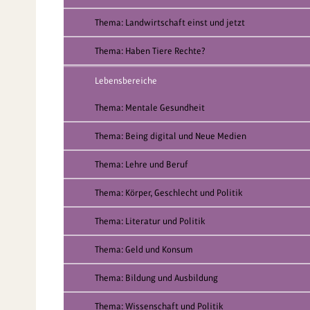
Thema: Landwirtschaft einst und jetzt
Thema: Haben Tiere Rechte?
Lebensbereiche
Thema: Mentale Gesundheit
Thema: Being digital und Neue Medien
Thema: Lehre und Beruf
Thema: Körper, Geschlecht und Politik
Thema: Literatur und Politik
Thema: Geld und Konsum
Thema: Bildung und Ausbildung
Thema: Wissenschaft und Politik