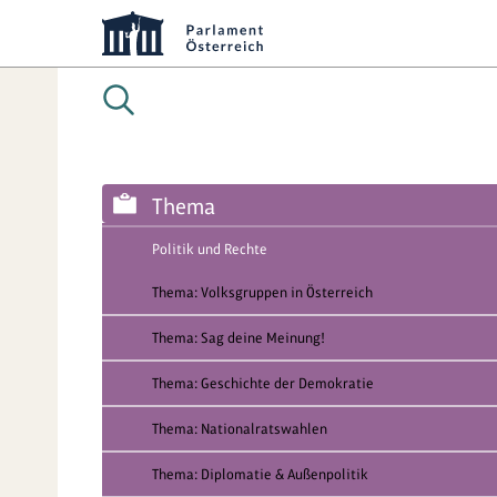
Thema
Politik und Rechte
Thema: Volksgruppen in Österreich
Thema: Sag deine Meinung!
Thema: Geschichte der Demokratie
Thema: Nationalratswahlen
Thema: Diplomatie & Außenpolitik