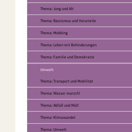
Thema: Jung und Alt
Thema: Rassismus und Vorurteile
Thema: Mobbing
Thema: Leben mit Behinderungen
Thema: Familie und Demokratie
Umwelt
Thema: Transport und Mobilität
Thema: Wasser marsch!
Thema: Abfall und Müll
Thema: Klimawandel
Thema: Umwelt