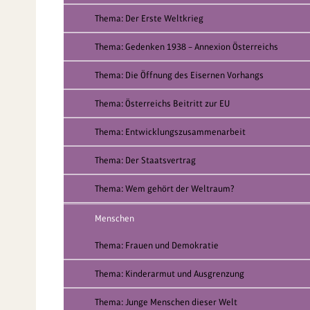
Thema: Der Erste Weltkrieg
Thema: Gedenken 1938 – Annexion Österreichs
Thema: Die Öffnung des Eisernen Vorhangs
Thema: Österreichs Beitritt zur EU
Thema: Entwicklungszusammenarbeit
Thema: Der Staatsvertrag
Thema: Wem gehört der Weltraum?
Menschen
Thema: Frauen und Demokratie
Thema: Kinderarmut und Ausgrenzung
Thema: Junge Menschen dieser Welt