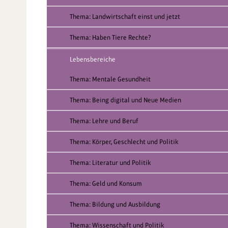
Thema: Landwirtschaft einst und jetzt
Thema: Haben Tiere Rechte?
Lebensbereiche
Thema: Mentale Gesundheit
Thema: Being digital und Neue Medien
Thema: Lehre und Beruf
Thema: Körper, Geschlecht und Politik
Thema: Literatur und Politik
Thema: Geld und Konsum
Thema: Bildung und Ausbildung
Thema: Wissenschaft und Politik