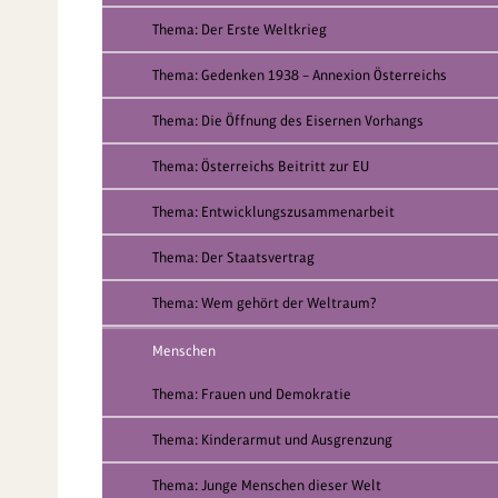
Thema: Der Erste Weltkrieg
Thema: Gedenken 1938 – Annexion Österreichs
Thema: Die Öffnung des Eisernen Vorhangs
Thema: Österreichs Beitritt zur EU
Thema: Entwicklungszusammenarbeit
Thema: Der Staatsvertrag
Thema: Wem gehört der Weltraum?
Menschen
Thema: Frauen und Demokratie
Thema: Kinderarmut und Ausgrenzung
Thema: Junge Menschen dieser Welt