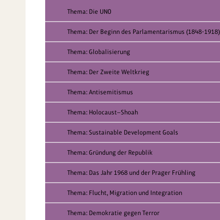
Thema: Die UNO
Thema: Der Beginn des Parlamentarismus (1848-1918)
Thema: Globalisierung
Thema: Der Zweite Weltkrieg
Thema: Antisemitismus
Thema: Holocaust—Shoah
Thema: Sustainable Development Goals
Thema: Gründung der Republik
Thema: Das Jahr 1968 und der Prager Frühling
Thema: Flucht, Migration und Integration
Thema: Demokratie gegen Terror