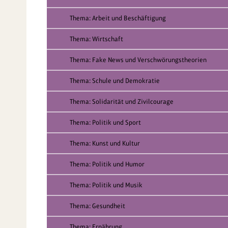
Thema: Arbeit und Beschäftigung
Thema: Wirtschaft
Thema: Fake News und Verschwörungstheorien
Thema: Schule und Demokratie
Thema: Solidarität und Zivilcourage
Thema: Politik und Sport
Thema: Kunst und Kultur
Thema: Politik und Humor
Thema: Politik und Musik
Thema: Gesundheit
Thema: Ernährung