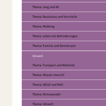
Thema: Jung und Alt
Thema: Rassismus und Vorurteile
Thema: Mobbing
Thema: Leben mit Behinderungen
Thema: Familie und Demokratie
Umwelt
Thema: Transport und Mobilität
Thema: Wasser marsch!
Thema: Abfall und Müll
Thema: Klimawandel
Thema: Umwelt