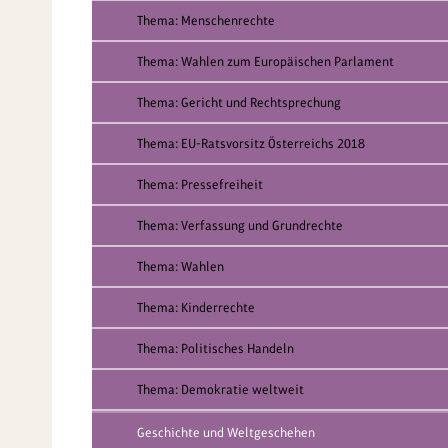
Thema: Menschenrechte
Thema: Wahlen zum Europäischen Parlament
Thema: Gericht und Rechtsprechung
Thema: EU-Ratsvorsitz Österreichs 2018
Thema: Pressefreiheit
Thema: Verfassung und Grundrechte
Thema: Wahlen
Thema: Kinderrechte
Thema: Politisches Handeln
Thema: Demokratie weltweit
Geschichte und Weltgeschehen