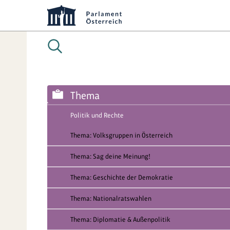
Thema
Politik und Rechte
Thema: Volksgruppen in Österreich
Thema: Sag deine Meinung!
Thema: Geschichte der Demokratie
Thema: Nationalratswahlen
Thema: Diplomatie & Außenpolitik