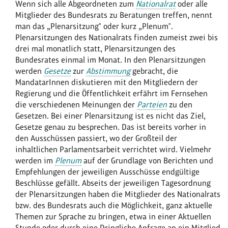
Wenn sich alle Abgeordneten zum
Nationalrat
oder alle
Mitglieder des Bundesrats zu Beratungen treffen, nennt
man das „Plenarsitzung" oder kurz „Plenum".
Plenarsitzungen des Nationalrats finden zumeist zwei bis
drei mal monatlich statt, Plenarsitzungen des
Bundesrates einmal im Monat. In den Plenarsitzungen
werden
Gesetze
zur
Abstimmung
gebracht, die
MandatarInnen diskutieren mit den Mitgliedern der
Regierung und die Öffentlichkeit erfährt im Fernsehen
die verschiedenen Meinungen der
Parteien
zu den
Gesetzen. Bei einer Plenarsitzung ist es nicht das Ziel,
Gesetze genau zu besprechen. Das ist bereits vorher in
den Ausschüssen passiert, wo der Großteil der
inhaltlichen Parlamentsarbeit verrichtet wird. Vielmehr
werden im
Plenum
auf der Grundlage von Berichten und
Empfehlungen der jeweiligen Ausschüsse endgültige
Beschlüsse gefällt. Abseits der jeweiligen Tagesordnung
der Plenarsitzungen haben die Mitglieder des Nationalrats
bzw. des Bundesrats auch die Möglichkeit, ganz aktuelle
Themen zur Sprache zu bringen, etwa in einer Aktuellen
Stunde oder durch eine Dringliche Anfrage an ein Mitglied