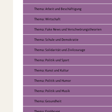
Thema: Arbeit und Beschäftigung
Thema: Wirtschaft
Thema: Fake News und Verschwörungstheorien
Thema: Schule und Demokratie
Thema: Solidarität und Zivilcourage
Thema: Politik und Sport
Thema: Kunst und Kultur
Thema: Politik und Humor
Thema: Politik und Musik
Thema: Gesundheit
Thema: Ernährung