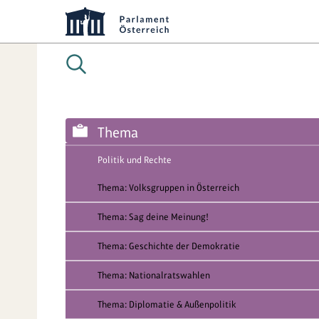
Thema
Politik und Rechte
Thema: Volksgruppen in Österreich
Thema: Sag deine Meinung!
Thema: Geschichte der Demokratie
Thema: Nationalratswahlen
Thema: Diplomatie & Außenpolitik