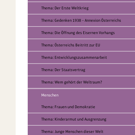
Thema: Der Erste Weltkrieg
Thema: Gedenken 1938 – Annexion Österreichs
Thema: Die Öffnung des Eisernen Vorhangs
Thema: Österreichs Beitritt zur EU
Thema: Entwicklungszusammenarbeit
Thema: Der Staatsvertrag
Thema: Wem gehört der Weltraum?
Menschen
Thema: Frauen und Demokratie
Thema: Kinderarmut und Ausgrenzung
Thema: Junge Menschen dieser Welt