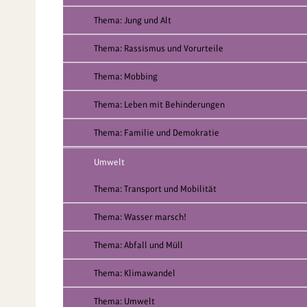
Thema: Jung und Alt
Thema: Rassismus und Vorurteile
Thema: Mobbing
Thema: Leben mit Behinderungen
Thema: Familie und Demokratie
Umwelt
Thema: Transport und Mobilität
Thema: Wasser marsch!
Thema: Abfall und Müll
Thema: Klimawandel
Thema: Umwelt