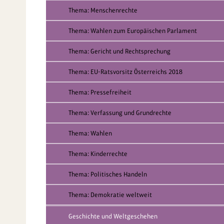
Thema: Menschenrechte
Thema: Wahlen zum Europäischen Parlament
Thema: Gericht und Rechtsprechung
Thema: EU-Ratsvorsitz Österreichs 2018
Thema: Pressefreiheit
Thema: Verfassung und Grundrechte
Thema: Wahlen
Thema: Kinderrechte
Thema: Politisches Handeln
Thema: Demokratie weltweit
Geschichte und Weltgeschehen