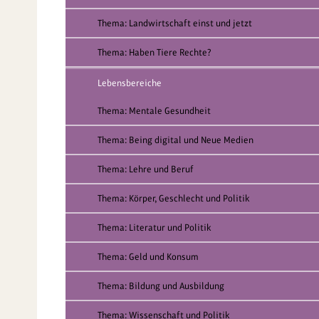
Thema: Landwirtschaft einst und jetzt
Thema: Haben Tiere Rechte?
Lebensbereiche
Thema: Mentale Gesundheit
Thema: Being digital und Neue Medien
Thema: Lehre und Beruf
Thema: Körper, Geschlecht und Politik
Thema: Literatur und Politik
Thema: Geld und Konsum
Thema: Bildung und Ausbildung
Thema: Wissenschaft und Politik