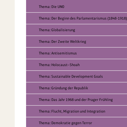
Thema: Die UNO
Thema: Der Beginn des Parlamentarismus (1848-1918)
Thema: Globalisierung
Thema: Der Zweite Weltkrieg
Thema: Antisemitismus
Thema: Holocaust—Shoah
Thema: Sustainable Development Goals
Thema: Gründung der Republik
Thema: Das Jahr 1968 und der Prager Frühling
Thema: Flucht, Migration und Integration
Thema: Demokratie gegen Terror