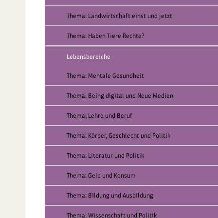
Thema: Landwirtschaft einst und jetzt
Thema: Haben Tiere Rechte?
Lebensbereiche
Thema: Mentale Gesundheit
Thema: Being digital und Neue Medien
Thema: Lehre und Beruf
Thema: Körper, Geschlecht und Politik
Thema: Literatur und Politik
Thema: Geld und Konsum
Thema: Bildung und Ausbildung
Thema: Wissenschaft und Politik