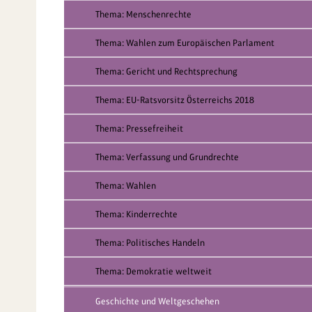
Thema: Menschenrechte
Thema: Wahlen zum Europäischen Parlament
Thema: Gericht und Rechtsprechung
Thema: EU-Ratsvorsitz Österreichs 2018
Thema: Pressefreiheit
Thema: Verfassung und Grundrechte
Thema: Wahlen
Thema: Kinderrechte
Thema: Politisches Handeln
Thema: Demokratie weltweit
Geschichte und Weltgeschehen