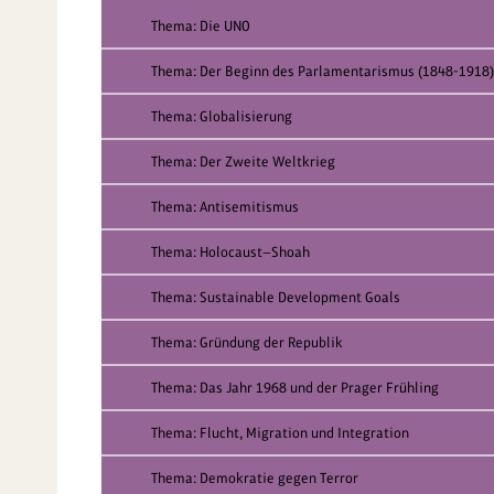
Thema: Die UNO
Thema: Der Beginn des Parlamentarismus (1848-1918)
Thema: Globalisierung
Thema: Der Zweite Weltkrieg
Thema: Antisemitismus
Thema: Holocaust—Shoah
Thema: Sustainable Development Goals
Thema: Gründung der Republik
Thema: Das Jahr 1968 und der Prager Frühling
Thema: Flucht, Migration und Integration
Thema: Demokratie gegen Terror