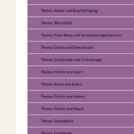
Thema: Arbeit und Beschäftigung
Thema: Wirtschaft
Thema: Fake News und Verschwörungstheorien
Thema: Schule und Demokratie
Thema: Solidarität und Zivilcourage
Thema: Politik und Sport
Thema: Kunst und Kultur
Thema: Politik und Humor
Thema: Politik und Musik
Thema: Gesundheit
Thema: Ernährung