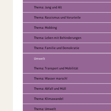
Thema: Jung und Alt
Thema: Rassismus und Vorurteile
Thema: Mobbing
Thema: Leben mit Behinderungen
Thema: Familie und Demokratie
Umwelt
Thema: Transport und Mobilität
Thema: Wasser marsch!
Thema: Abfall und Müll
Thema: Klimawandel
Thema: Umwelt