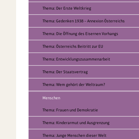
Thema: Der Erste Weltkrieg
Thema: Gedenken 1938 – Annexion Österreichs
Thema: Die Öffnung des Eisernen Vorhangs
Thema: Österreichs Beitritt zur EU
Thema: Entwicklungszusammenarbeit
Thema: Der Staatsvertrag
Thema: Wem gehört der Weltraum?
Menschen
Thema: Frauen und Demokratie
Thema: Kinderarmut und Ausgrenzung
Thema: Junge Menschen dieser Welt