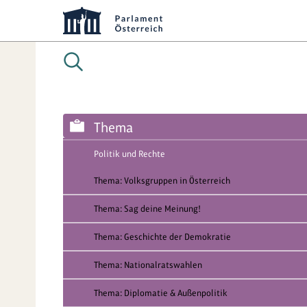
Thema
Politik und Rechte
Thema: Volksgruppen in Österreich
Thema: Sag deine Meinung!
Thema: Geschichte der Demokratie
Thema: Nationalratswahlen
Thema: Diplomatie & Außenpolitik