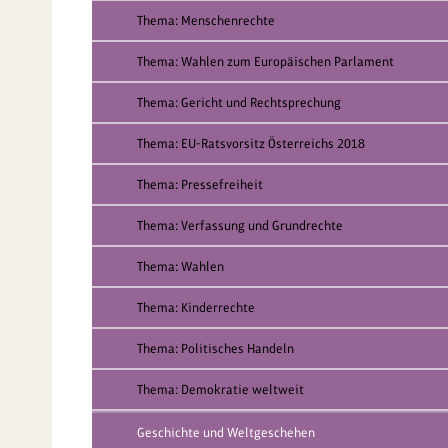
Thema: Menschenrechte
Thema: Wahlen zum Europäischen Parlament
Thema: Gericht und Rechtsprechung
Thema: EU-Ratsvorsitz Österreichs 2018
Thema: Pressefreiheit
Thema: Verfassung und Grundrechte
Thema: Wahlen
Thema: Kinderrechte
Thema: Politisches Handeln
Thema: Demokratie weltweit
Geschichte und Weltgeschehen