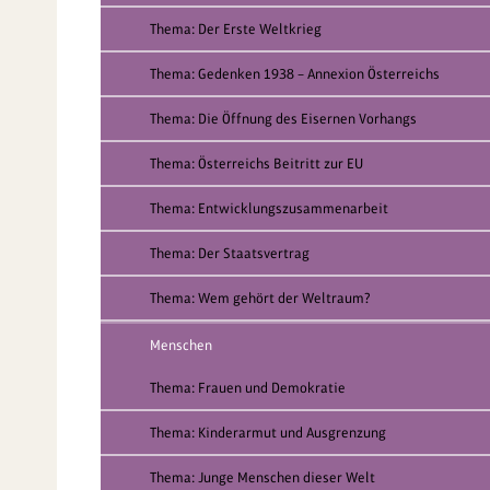
Thema: Der Erste Weltkrieg
Thema: Gedenken 1938 – Annexion Österreichs
Thema: Die Öffnung des Eisernen Vorhangs
Thema: Österreichs Beitritt zur EU
Thema: Entwicklungszusammenarbeit
Thema: Der Staatsvertrag
Thema: Wem gehört der Weltraum?
Menschen
Thema: Frauen und Demokratie
Thema: Kinderarmut und Ausgrenzung
Thema: Junge Menschen dieser Welt