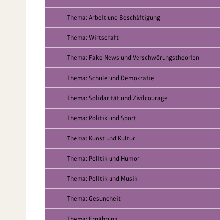
Thema: Arbeit und Beschäftigung
Thema: Wirtschaft
Thema: Fake News und Verschwörungstheorien
Thema: Schule und Demokratie
Thema: Solidarität und Zivilcourage
Thema: Politik und Sport
Thema: Kunst und Kultur
Thema: Politik und Humor
Thema: Politik und Musik
Thema: Gesundheit
Thema: Ernährung