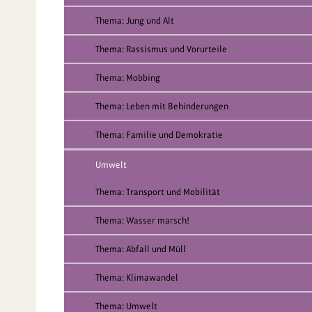
Thema: Jung und Alt
Thema: Rassismus und Vorurteile
Thema: Mobbing
Thema: Leben mit Behinderungen
Thema: Familie und Demokratie
Umwelt
Thema: Transport und Mobilität
Thema: Wasser marsch!
Thema: Abfall und Müll
Thema: Klimawandel
Thema: Umwelt