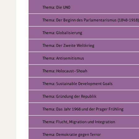
Thema: Die UNO
Thema: Der Beginn des Parlamentarismus (1848-1918)
Thema: Globalisierung
Thema: Der Zweite Weltkrieg
Thema: Antisemitismus
Thema: Holocaust—Shoah
Thema: Sustainable Development Goals
Thema: Gründung der Republik
Thema: Das Jahr 1968 und der Prager Frühling
Thema: Flucht, Migration und Integration
Thema: Demokratie gegen Terror