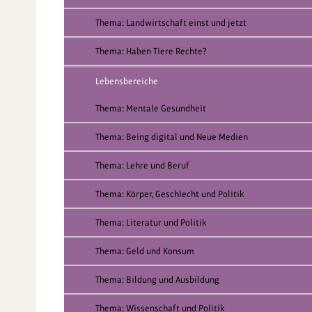
Thema: Landwirtschaft einst und jetzt
Thema: Haben Tiere Rechte?
Lebensbereiche
Thema: Mentale Gesundheit
Thema: Being digital und Neue Medien
Thema: Lehre und Beruf
Thema: Körper, Geschlecht und Politik
Thema: Literatur und Politik
Thema: Geld und Konsum
Thema: Bildung und Ausbildung
Thema: Wissenschaft und Politik