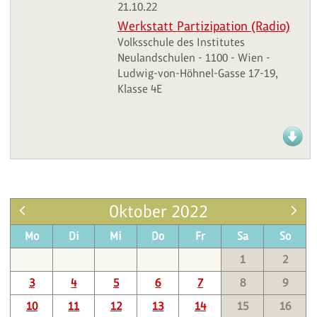
21.10.22
Werkstatt Partizipation (Radio)
Volksschule des Institutes
Neulandschulen - 1100 - Wien -
Ludwig-von-Höhnel-Gasse 17-19,
Klasse 4E
Oktober 2022
Mo
Di
Mi
Do
Fr
Sa
So
1
2
3
4
5
6
7
8
9
10
11
12
13
14
15
16