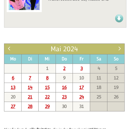
Mai 2024
Mo
Di
Mi
Do
Fr
Sa
So
1
2
3
4
5
6
7
8
9
10
11
12
13
14
15
16
17
18
19
20
21
22
23
24
25
26
27
28
29
30
31