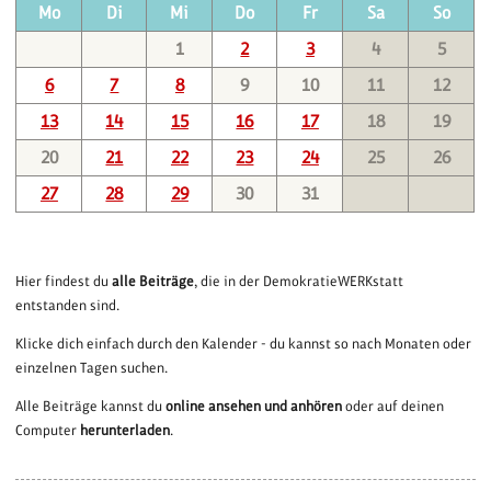
Mo
Di
Mi
Do
Fr
Sa
So
1
2
3
4
5
6
7
8
9
10
11
12
13
14
15
16
17
18
19
20
21
22
23
24
25
26
27
28
29
30
31
Hier findest du
alle Beiträge
, die in der DemokratieWERKstatt
entstanden sind.
Klicke dich einfach durch den Kalender - du kannst so nach Monaten oder
einzelnen Tagen suchen.
Alle Beiträge kannst du
online ansehen und anhören
oder auf deinen
Computer
herunterladen
.