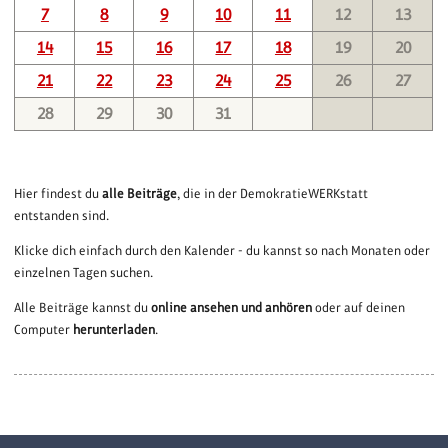
7
8
9
10
11
12
13
14
15
16
17
18
19
20
21
22
23
24
25
26
27
28
29
30
31
Hier findest du
alle Beiträge
, die in der DemokratieWERKstatt
entstanden sind.
Klicke dich einfach durch den Kalender - du kannst so nach Monaten oder
einzelnen Tagen suchen.
Alle Beiträge kannst du
online ansehen und anhören
oder auf deinen
Computer
herunterladen
.