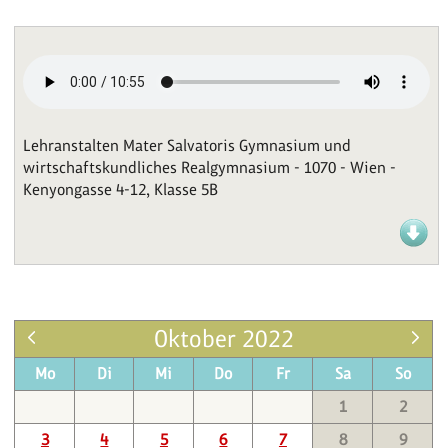
Lehranstalten Mater Salvatoris Gymnasium und
wirtschaftskundliches Realgymnasium - 1070 - Wien -
Kenyongasse 4-12, Klasse 5B
Oktober 2022
Mo
Di
Mi
Do
Fr
Sa
So
1
2
3
4
5
6
7
8
9