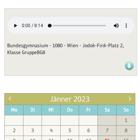
Bundesgymnasium - 1080 - Wien - Jodok-Fink-Platz 2,
Klasse GruppeBG8
Jänner 2023
Mo
Di
Mi
Do
Fr
Sa
So
1
2
3
4
5
6
7
8