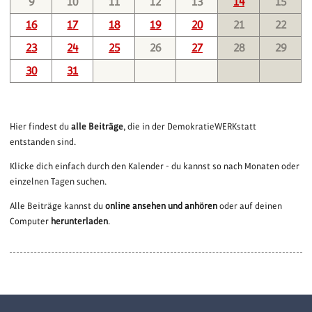
9
10
11
12
13
14
15
16
17
18
19
20
21
22
23
24
25
26
27
28
29
30
31
Hier findest du
alle Beiträge
, die in der DemokratieWERKstatt
entstanden sind.
Klicke dich einfach durch den Kalender - du kannst so nach Monaten oder
einzelnen Tagen suchen.
Alle Beiträge kannst du
online ansehen und anhören
oder auf deinen
Computer
herunterladen
.