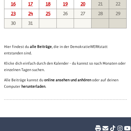
16
17
18
19
20
21
22
23
24
25
26
27
28
29
30
31
Hier findest du
alle Beiträge
, die in der DemokratieWERKstatt
entstanden sind.
Klicke dich einfach durch den Kalender - du kannst so nach Monaten oder
einzelnen Tagen suchen.
Alle Beiträge kannst du
online ansehen und anhören
oder auf deinen
Computer
herunterladen
.