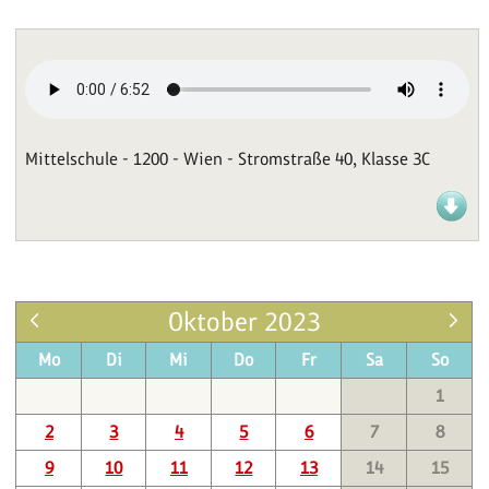
Mittelschule - 1200 - Wien - Stromstraße 40, Klasse 3C
Oktober 2023
Mo
Di
Mi
Do
Fr
Sa
So
1
2
3
4
5
6
7
8
9
10
11
12
13
14
15