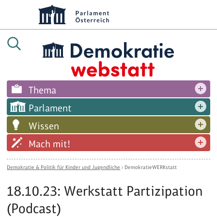
Thema
Parlament
Wissen
Mach mit!
Demokratie & Politik für Kinder und Jugendliche
›
DemokratieWERKstatt
18.10.23: Werkstatt Partizipation
(Podcast)