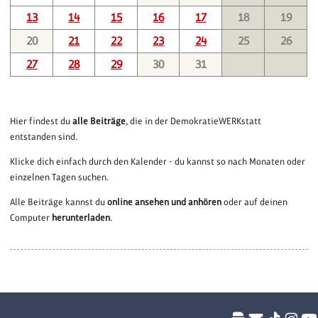
13
14
15
16
17
18
19
20
21
22
23
24
25
26
27
28
29
30
31
Hier findest du
alle Beiträge
, die in der DemokratieWERKstatt
entstanden sind.
Klicke dich einfach durch den Kalender - du kannst so nach Monaten oder
einzelnen Tagen suchen.
Alle Beiträge kannst du
online ansehen und anhören
oder auf deinen
Computer
herunterladen
.