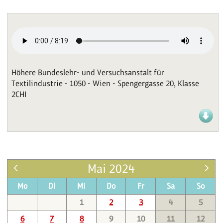
Höhere Bundeslehr- und Versuchsanstalt für
Textilindustrie - 1050 - Wien - Spengergasse 20, Klasse
2CHI
Mai 2024
Mo
Di
Mi
Do
Fr
Sa
So
1
2
3
4
5
6
7
8
9
10
11
12