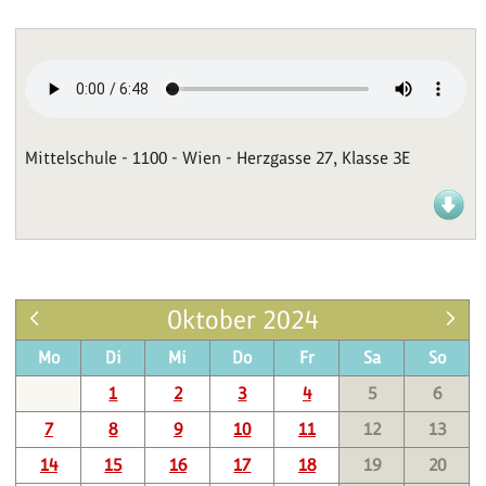
Mittelschule - 1100 - Wien - Herzgasse 27, Klasse 3E
Oktober 2024
Mo
Di
Mi
Do
Fr
Sa
So
1
2
3
4
5
6
7
8
9
10
11
12
13
14
15
16
17
18
19
20