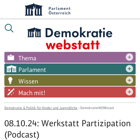
Thema
Parlament
Wissen
Mach mit!
Demokratie & Politik für Kinder und Jugendliche
›
DemokratieWERKstatt
08.10.24: Werkstatt Partizipation
(Podcast)