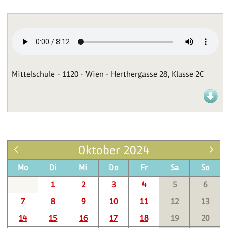
Mittelschule - 1120 - Wien - Herthergasse 28, Klasse 2C
Oktober 2024
Mo
Di
Mi
Do
Fr
Sa
So
1
2
3
4
5
6
7
8
9
10
11
12
13
14
15
16
17
18
19
20