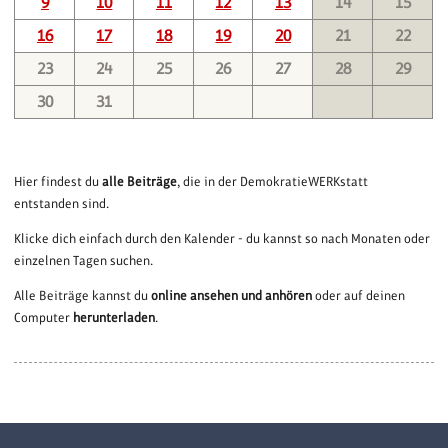
9
10
11
12
13
14
15
16
17
18
19
20
21
22
23
24
25
26
27
28
29
30
31
Hier findest du
alle Beiträge
, die in der DemokratieWERKstatt
entstanden sind.
Klicke dich einfach durch den Kalender - du kannst so nach Monaten oder
einzelnen Tagen suchen.
Alle Beiträge kannst du
online ansehen und anhören
oder auf deinen
Computer
herunterladen
.