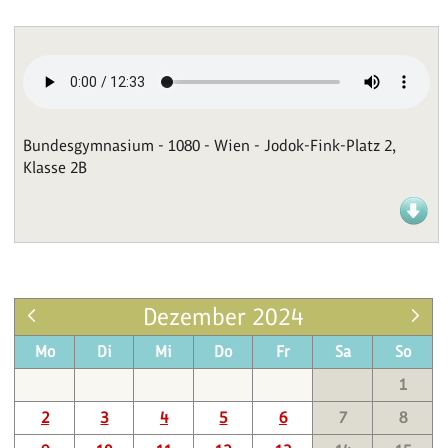
Bundesgymnasium - 1080 - Wien - Jodok-Fink-Platz 2,
Klasse 2B
Dezember 2024
Mo
Di
Mi
Do
Fr
Sa
So
1
2
3
4
5
6
7
8