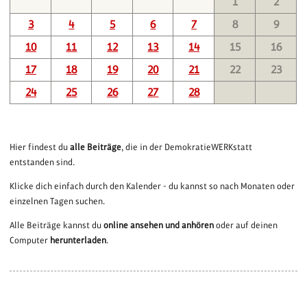
1
2
3
4
5
6
7
8
9
10
11
12
13
14
15
16
17
18
19
20
21
22
23
24
25
26
27
28
Hier findest du
alle Beiträge
, die in der DemokratieWERKstatt
entstanden sind.
Klicke dich einfach durch den Kalender - du kannst so nach Monaten oder
einzelnen Tagen suchen.
Alle Beiträge kannst du
online ansehen und anhören
oder auf deinen
Computer
herunterladen
.