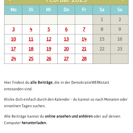
Mo
Di
Mi
Do
Fr
Sa
So
1
2
3
4
5
6
7
8
9
10
11
12
13
14
15
16
17
18
19
20
21
22
23
24
25
26
27
28
Hier findest du
alle Beiträge
, die in der DemokratieWERKstatt
entstanden sind.
Klicke dich einfach durch den Kalender - du kannst so nach Monaten oder
einzelnen Tagen suchen.
Alle Beiträge kannst du
online ansehen und anhören
oder auf deinen
Computer
herunterladen
.