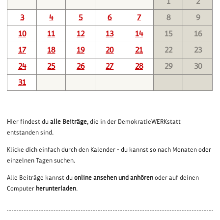
1
2
3
4
5
6
7
8
9
10
11
12
13
14
15
16
17
18
19
20
21
22
23
24
25
26
27
28
29
30
31
Hier findest du
alle Beiträge
, die in der DemokratieWERKstatt
entstanden sind.
Klicke dich einfach durch den Kalender - du kannst so nach Monaten oder
einzelnen Tagen suchen.
Alle Beiträge kannst du
online ansehen und anhören
oder auf deinen
Computer
herunterladen
.