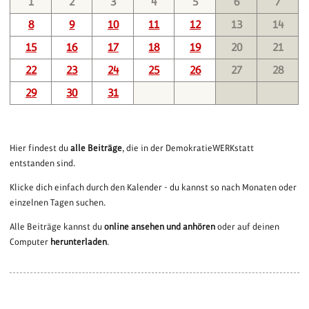
1
2
3
4
5
6
7
8
9
10
11
12
13
14
15
16
17
18
19
20
21
22
23
24
25
26
27
28
29
30
31
Hier findest du
alle Beiträge
, die in der DemokratieWERKstatt
entstanden sind.
Klicke dich einfach durch den Kalender - du kannst so nach Monaten oder
einzelnen Tagen suchen.
Alle Beiträge kannst du
online ansehen und anhören
oder auf deinen
Computer
herunterladen
.