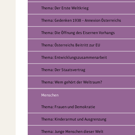
Thema: Der Erste Weltkrieg
Thema: Gedenken 1938 – Annexion Österreichs
Thema: Die Öffnung des Eisernen Vorhangs
Thema: Österreichs Beitritt zur EU
Thema: Entwicklungszusammenarbeit
Thema: Der Staatsvertrag
Thema: Wem gehört der Weltraum?
Menschen
Thema: Frauen und Demokratie
Thema: Kinderarmut und Ausgrenzung
Thema: Junge Menschen dieser Welt