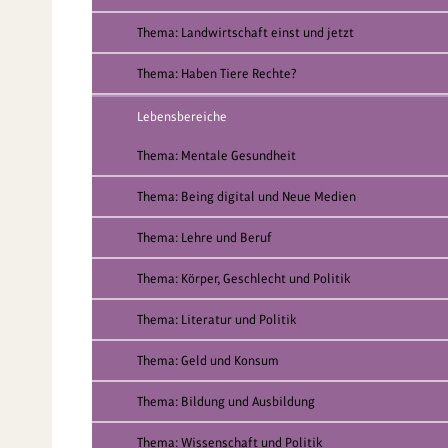
Thema: Landwirtschaft einst und jetzt
Thema: Haben Tiere Rechte?
Lebensbereiche
Thema: Mentale Gesundheit
Thema: Being digital und Neue Medien
Thema: Lehre und Beruf
Thema: Körper, Geschlecht und Politik
Thema: Literatur und Politik
Thema: Geld und Konsum
Thema: Bildung und Ausbildung
Thema: Wissenschaft und Politik