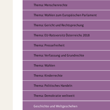
Thema: Menschenrechte
Thema: Wahlen zum Europäischen Parlament
Thema: Gericht und Rechtsprechung
Thema: EU-Ratsvorsitz Österreichs 2018
Thema: Pressefreiheit
Thema: Verfassung und Grundrechte
Thema: Wahlen
Thema: Kinderrechte
Thema: Politisches Handeln
Thema: Demokratie weltweit
Geschichte und Weltgeschehen