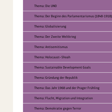
Thema: Die UNO
Thema: Der Beginn des Parlamentarismus (1848-1918)
Thema: Globalisierung
Thema: Der Zweite Weltkrieg
Thema: Antisemitismus
Thema: Holocaust—Shoah
Thema: Sustainable Development Goals
Thema: Gründung der Republik
Thema: Das Jahr 1968 und der Prager Frühling
Thema: Flucht, Migration und Integration
Thema: Demokratie gegen Terror