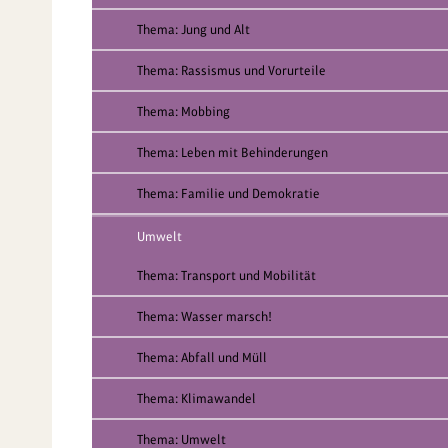
Thema: Jung und Alt
Thema: Rassismus und Vorurteile
Thema: Mobbing
Thema: Leben mit Behinderungen
Thema: Familie und Demokratie
Umwelt
Thema: Transport und Mobilität
Thema: Wasser marsch!
Thema: Abfall und Müll
Thema: Klimawandel
Thema: Umwelt