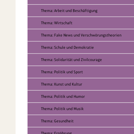
Thema: Arbeit und Beschäftigung
Thema: Wirtschaft
Thema: Fake News und Verschwörungstheorien
Thema: Schule und Demokratie
Thema: Solidarität und Zivilcourage
Thema: Politik und Sport
Thema: Kunst und Kultur
Thema: Politik und Humor
Thema: Politik und Musik
Thema: Gesundheit
Thema: Ernährung