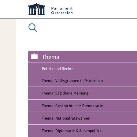
Thema
Politik und Rechte
Thema: Volksgruppen in Österreich
Thema: Sag deine Meinung!
Thema: Geschichte der Demokratie
Thema: Nationalratswahlen
Thema: Diplomatie & Außenpolitik