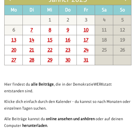
Mo
Di
Mi
Do
Fr
Sa
So
1
2
3
4
5
6
7
8
9
10
11
12
13
14
15
16
17
18
19
20
21
22
23
24
25
26
27
28
29
30
31
Hier findest du
alle Beiträge
, die in der DemokratieWERKstatt
entstanden sind.
Klicke dich einfach durch den Kalender - du kannst so nach Monaten oder
einzelnen Tagen suchen.
Alle Beiträge kannst du
online ansehen und anhören
oder auf deinen
Computer
herunterladen
.