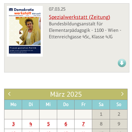
07.03.25
Spezialwerkstatt (Zeitung)
Bundesbildungsanstalt für
Elementarpädagogik - 1100 - Wien -
Ettenreichgasse 45c, Klasse 4JG
März 2025
Mo
Di
Mi
Do
Fr
Sa
So
1
2
3
4
5
6
7
8
9