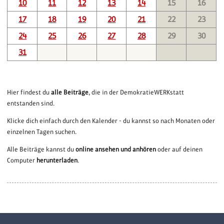
10
11
12
13
14
15
16
17
18
19
20
21
22
23
24
25
26
27
28
29
30
31
Hier findest du
alle Beiträge
, die in der DemokratieWERKstatt
entstanden sind.
Klicke dich einfach durch den Kalender - du kannst so nach Monaten oder
einzelnen Tagen suchen.
Alle Beiträge kannst du
online ansehen und anhören
oder auf deinen
Computer
herunterladen
.