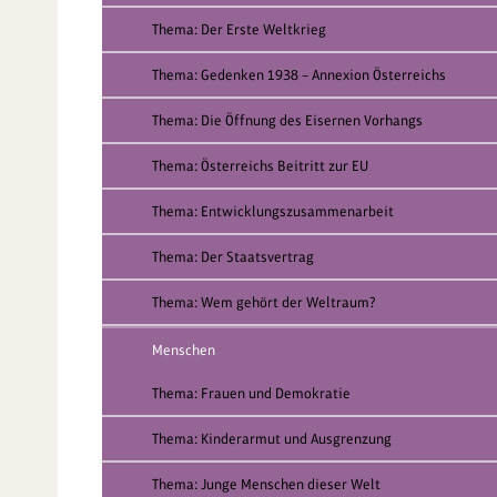
Thema: Der Erste Weltkrieg
Thema: Gedenken 1938 – Annexion Österreichs
Thema: Die Öffnung des Eisernen Vorhangs
Thema: Österreichs Beitritt zur EU
Thema: Entwicklungszusammenarbeit
Thema: Der Staatsvertrag
Thema: Wem gehört der Weltraum?
Menschen
Thema: Frauen und Demokratie
Thema: Kinderarmut und Ausgrenzung
Thema: Junge Menschen dieser Welt