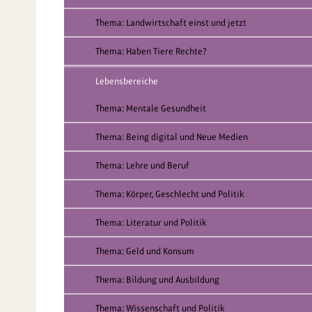
Thema: Landwirtschaft einst und jetzt
Thema: Haben Tiere Rechte?
Lebensbereiche
Thema: Mentale Gesundheit
Thema: Being digital und Neue Medien
Thema: Lehre und Beruf
Thema: Körper, Geschlecht und Politik
Thema: Literatur und Politik
Thema: Geld und Konsum
Thema: Bildung und Ausbildung
Thema: Wissenschaft und Politik