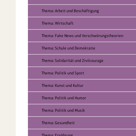
Thema: Arbeit und Beschäftigung
Thema: Wirtschaft
Thema: Fake News und Verschwörungstheorien
Thema: Schule und Demokratie
Thema: Solidarität und Zivilcourage
Thema: Politik und Sport
Thema: Kunst und Kultur
Thema: Politik und Humor
Thema: Politik und Musik
Thema: Gesundheit
Thema: Ernährung