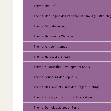
Thema: Die UNO
Thema: Der Beginn des Parlamentarismus (1848-1918)
Thema: Globalisierung
Thema: Der Zweite Weltkrieg
Thema: Antisemitismus
Thema: Holocaust—Shoah
Thema: Sustainable Development Goals
Thema: Gründung der Republik
Thema: Das Jahr 1968 und der Prager Frühling
Thema: Flucht, Migration und Integration
Thema: Demokratie gegen Terror