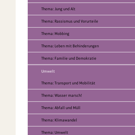
Thema: Jung und Alt
Thema: Rassismus und Vorurteile
Thema: Mobbing
Thema: Leben mit Behinderungen
Thema: Familie und Demokratie
Umwelt
Thema: Transport und Mobilität
Thema: Wasser marsch!
Thema: Abfall und Müll
Thema: Klimawandel
Thema: Umwelt