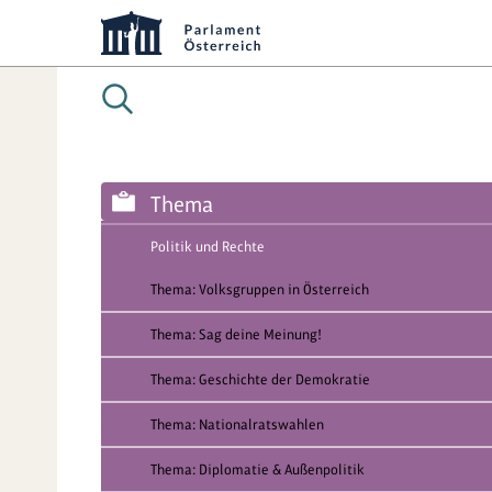
Thema
Politik und Rechte
Thema: Volksgruppen in Österreich
Thema: Sag deine Meinung!
Thema: Geschichte der Demokratie
Thema: Nationalratswahlen
Thema: Diplomatie & Außenpolitik