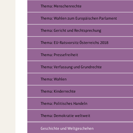
Thema: Menschenrechte
Thema: Wahlen zum Europäischen Parlament
Thema: Gericht und Rechtsprechung
Thema: EU-Ratsvorsitz Österreichs 2018
Thema: Pressefreiheit
Thema: Verfassung und Grundrechte
Thema: Wahlen
Thema: Kinderrechte
Thema: Politisches Handeln
Thema: Demokratie weltweit
Geschichte und Weltgeschehen