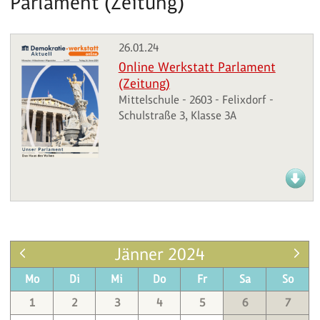
Parlament (Zeitung)
26.01.24
Online Werkstatt Parlament
(Zeitung)
Mittelschule - 2603 - Felixdorf -
Schulstraße 3, Klasse 3A
Jänner 2024
Mo
Di
Mi
Do
Fr
Sa
So
1
2
3
4
5
6
7