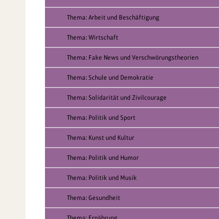
Thema: Arbeit und Beschäftigung
Thema: Wirtschaft
Thema: Fake News und Verschwörungstheorien
Thema: Schule und Demokratie
Thema: Solidarität und Zivilcourage
Thema: Politik und Sport
Thema: Kunst und Kultur
Thema: Politik und Humor
Thema: Politik und Musik
Thema: Gesundheit
Thema: Ernährung