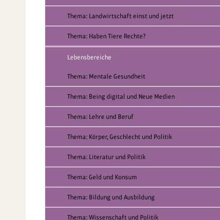
Thema: Landwirtschaft einst und jetzt
Thema: Haben Tiere Rechte?
Lebensbereiche
Thema: Mentale Gesundheit
Thema: Being digital und Neue Medien
Thema: Lehre und Beruf
Thema: Körper, Geschlecht und Politik
Thema: Literatur und Politik
Thema: Geld und Konsum
Thema: Bildung und Ausbildung
Thema: Wissenschaft und Politik