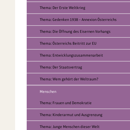
Thema: Der Erste Weltkrieg
Thema: Gedenken 1938 – Annexion Österreichs
Thema: Die Öffnung des Eisernen Vorhangs
Thema: Österreichs Beitritt zur EU
Thema: Entwicklungszusammenarbeit
Thema: Der Staatsvertrag
Thema: Wem gehört der Weltraum?
Menschen
Thema: Frauen und Demokratie
Thema: Kinderarmut und Ausgrenzung
Thema: Junge Menschen dieser Welt