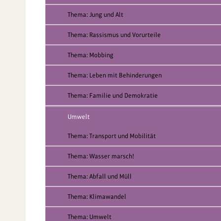
Thema: Jung und Alt
Thema: Rassismus und Vorurteile
Thema: Mobbing
Thema: Leben mit Behinderungen
Thema: Familie und Demokratie
Umwelt
Thema: Transport und Mobilität
Thema: Wasser marsch!
Thema: Abfall und Müll
Thema: Klimawandel
Thema: Umwelt