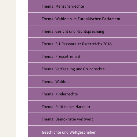
Thema: Menschenrechte
Thema: Wahlen zum Europäischen Parlament
Thema: Gericht und Rechtsprechung
Thema: EU-Ratsvorsitz Österreichs 2018
Thema: Pressefreiheit
Thema: Verfassung und Grundrechte
Thema: Wahlen
Thema: Kinderrechte
Thema: Politisches Handeln
Thema: Demokratie weltweit
Geschichte und Weltgeschehen