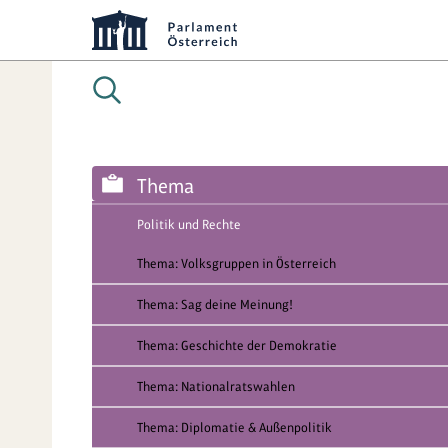
Thema
Politik und Rechte
Thema: Volksgruppen in Österreich
Thema: Sag deine Meinung!
Thema: Geschichte der Demokratie
Thema: Nationalratswahlen
Thema: Diplomatie & Außenpolitik