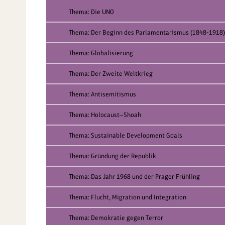
Thema: Die UNO
Thema: Der Beginn des Parlamentarismus (1848-1918)
Thema: Globalisierung
Thema: Der Zweite Weltkrieg
Thema: Antisemitismus
Thema: Holocaust—Shoah
Thema: Sustainable Development Goals
Thema: Gründung der Republik
Thema: Das Jahr 1968 und der Prager Frühling
Thema: Flucht, Migration und Integration
Thema: Demokratie gegen Terror