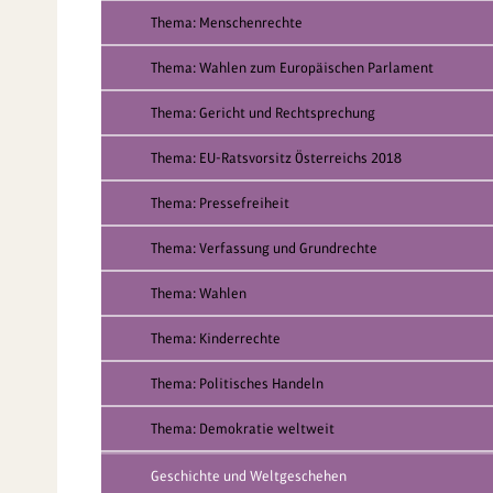
Thema: Menschenrechte
Thema: Wahlen zum Europäischen Parlament
Thema: Gericht und Rechtsprechung
Thema: EU-Ratsvorsitz Österreichs 2018
Thema: Pressefreiheit
Thema: Verfassung und Grundrechte
Thema: Wahlen
Thema: Kinderrechte
Thema: Politisches Handeln
Thema: Demokratie weltweit
Geschichte und Weltgeschehen