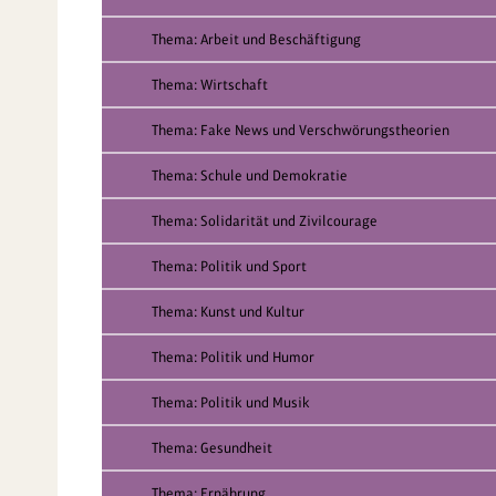
Thema: Arbeit und Beschäftigung
Thema: Wirtschaft
Thema: Fake News und Verschwörungstheorien
Thema: Schule und Demokratie
Thema: Solidarität und Zivilcourage
Thema: Politik und Sport
Thema: Kunst und Kultur
Thema: Politik und Humor
Thema: Politik und Musik
Thema: Gesundheit
Thema: Ernährung