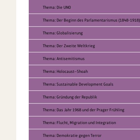
Thema: Die UNO
Thema: Der Beginn des Parlamentarismus (1848-1918)
Thema: Globalisierung
Thema: Der Zweite Weltkrieg
Thema: Antisemitismus
Thema: Holocaust—Shoah
Thema: Sustainable Development Goals
Thema: Gründung der Republik
Thema: Das Jahr 1968 und der Prager Frühling
Thema: Flucht, Migration und Integration
Thema: Demokratie gegen Terror