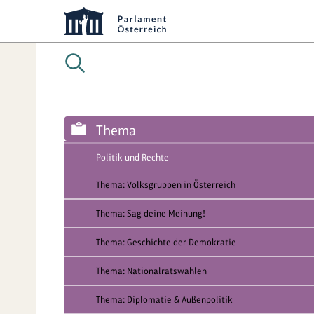
Thema
Politik und Rechte
Thema: Volksgruppen in Österreich
Thema: Sag deine Meinung!
Thema: Geschichte der Demokratie
Thema: Nationalratswahlen
Thema: Diplomatie & Außenpolitik