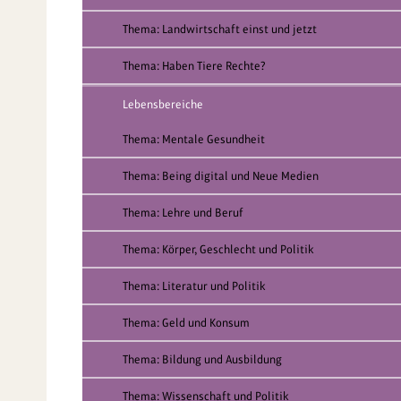
Thema: Landwirtschaft einst und jetzt
Thema: Haben Tiere Rechte?
Lebensbereiche
Thema: Mentale Gesundheit
Thema: Being digital und Neue Medien
Thema: Lehre und Beruf
Thema: Körper, Geschlecht und Politik
Thema: Literatur und Politik
Thema: Geld und Konsum
Thema: Bildung und Ausbildung
Thema: Wissenschaft und Politik