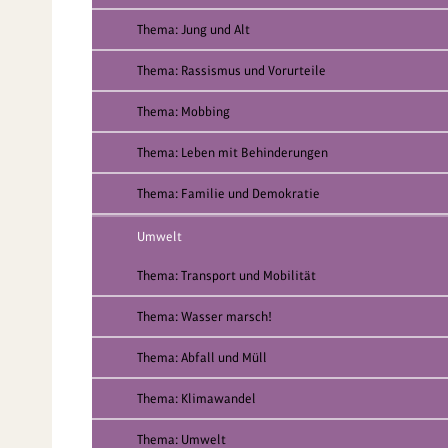
Thema: Jung und Alt
Thema: Rassismus und Vorurteile
Thema: Mobbing
Thema: Leben mit Behinderungen
Thema: Familie und Demokratie
Umwelt
Thema: Transport und Mobilität
Thema: Wasser marsch!
Thema: Abfall und Müll
Thema: Klimawandel
Thema: Umwelt