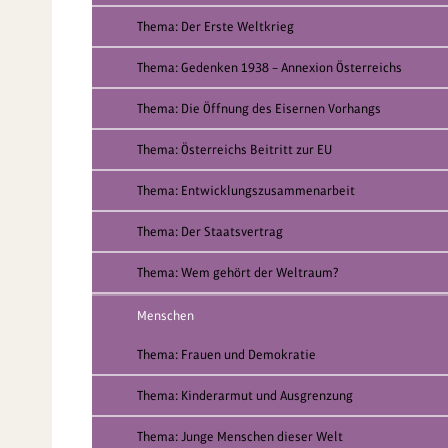
Thema: Der Erste Weltkrieg
Thema: Gedenken 1938 – Annexion Österreichs
Thema: Die Öffnung des Eisernen Vorhangs
Thema: Österreichs Beitritt zur EU
Thema: Entwicklungszusammenarbeit
Thema: Der Staatsvertrag
Thema: Wem gehört der Weltraum?
Menschen
Thema: Frauen und Demokratie
Thema: Kinderarmut und Ausgrenzung
Thema: Junge Menschen dieser Welt