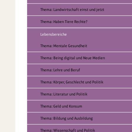
Thema: Landwirtschaft einst und jetzt
Thema: Haben Tiere Rechte?
Lebensbereiche
Thema: Mentale Gesundheit
Thema: Being digital und Neue Medien
Thema: Lehre und Beruf
Thema: Körper, Geschlecht und Politik
Thema: Literatur und Politik
Thema: Geld und Konsum
Thema: Bildung und Ausbildung
Thema: Wissenschaft und Politik