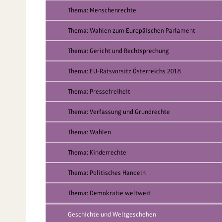
Thema: Menschenrechte
Thema: Wahlen zum Europäischen Parlament
Thema: Gericht und Rechtsprechung
Thema: EU-Ratsvorsitz Österreichs 2018
Thema: Pressefreiheit
Thema: Verfassung und Grundrechte
Thema: Wahlen
Thema: Kinderrechte
Thema: Politisches Handeln
Thema: Demokratie weltweit
Geschichte und Weltgeschehen