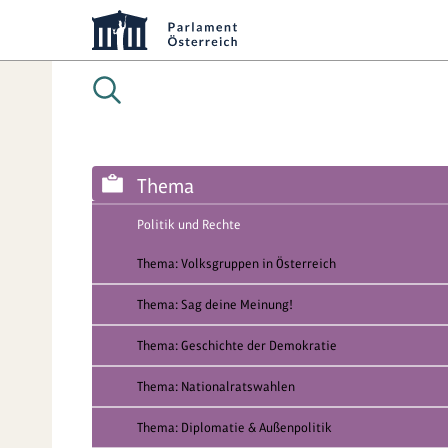
Thema
Politik und Rechte
Thema: Volksgruppen in Österreich
Thema: Sag deine Meinung!
Thema: Geschichte der Demokratie
Thema: Nationalratswahlen
Thema: Diplomatie & Außenpolitik