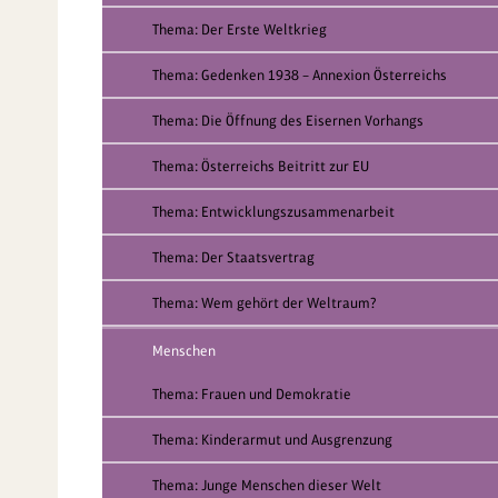
Thema: Der Erste Weltkrieg
Thema: Gedenken 1938 – Annexion Österreichs
Thema: Die Öffnung des Eisernen Vorhangs
Thema: Österreichs Beitritt zur EU
Thema: Entwicklungszusammenarbeit
Thema: Der Staatsvertrag
Thema: Wem gehört der Weltraum?
Menschen
Thema: Frauen und Demokratie
Thema: Kinderarmut und Ausgrenzung
Thema: Junge Menschen dieser Welt