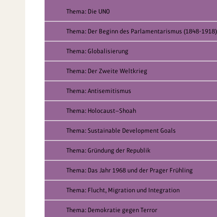
Thema: Die UNO
Thema: Der Beginn des Parlamentarismus (1848-1918)
Thema: Globalisierung
Thema: Der Zweite Weltkrieg
Thema: Antisemitismus
Thema: Holocaust—Shoah
Thema: Sustainable Development Goals
Thema: Gründung der Republik
Thema: Das Jahr 1968 und der Prager Frühling
Thema: Flucht, Migration und Integration
Thema: Demokratie gegen Terror