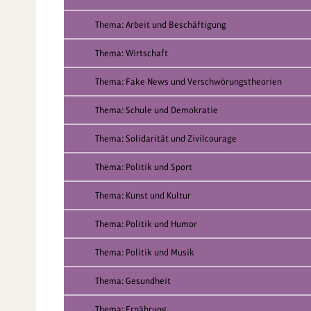
Thema: Arbeit und Beschäftigung
Thema: Wirtschaft
Thema: Fake News und Verschwörungstheorien
Thema: Schule und Demokratie
Thema: Solidarität und Zivilcourage
Thema: Politik und Sport
Thema: Kunst und Kultur
Thema: Politik und Humor
Thema: Politik und Musik
Thema: Gesundheit
Thema: Ernährung