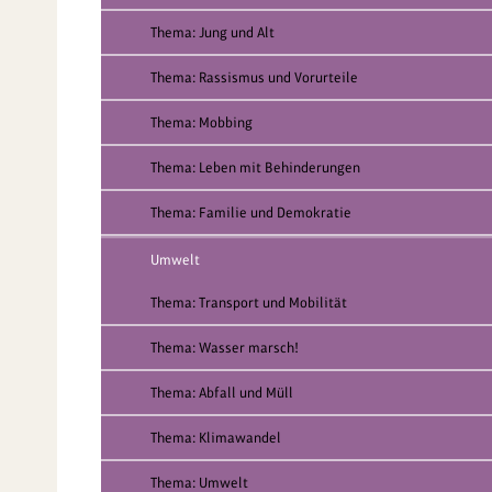
Thema: Jung und Alt
Thema: Rassismus und Vorurteile
Thema: Mobbing
Thema: Leben mit Behinderungen
Thema: Familie und Demokratie
Umwelt
Thema: Transport und Mobilität
Thema: Wasser marsch!
Thema: Abfall und Müll
Thema: Klimawandel
Thema: Umwelt