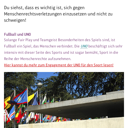
Du siehst, dass es wichtig ist, sich gegen
Menschenrechtsverletzungen einzusetzen und nicht zu
schweigen!
Fußball und UNO
Solange Fair Play und Teamgeist Besonderheiten des Spiels sind, ist
Fußball ein Spiel, das Menschen verbindet. Die
UNO
beschäftigt sich sehr
intensiv mit dieser Seite des Sports und ist sogar bemüht, Sport in die
Reihe der Menschenrechte aufzunehmen.
Hier kannst du mehr zum Engagement der UNO für den Sport lesen!