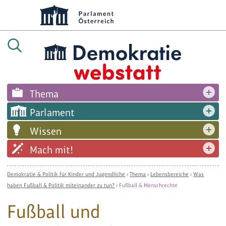
Thema
Parlament
Wissen
Mach mit!
Demokratie & Politik für Kinder und Jugendliche
›
Thema
›
Lebensbereiche
›
Was
haben Fußball & Politik miteinander zu tun?
›
Fußball & Menschrechte
Fußball und