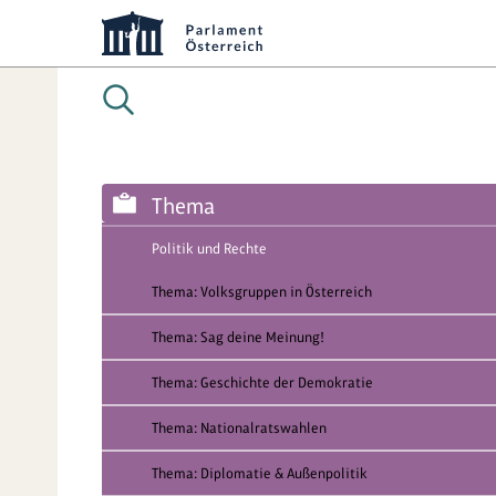
Thema
Politik und Rechte
Thema: Volksgruppen in Österreich
Thema: Sag deine Meinung!
Thema: Geschichte der Demokratie
Thema: Nationalratswahlen
Thema: Diplomatie & Außenpolitik