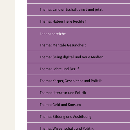
Thema: Landwirtschaft einst und jetzt
Thema: Haben Tiere Rechte?
Lebensbereiche
Thema: Mentale Gesundheit
Thema: Being digital und Neue Medien
Thema: Lehre und Beruf
Thema: Körper, Geschlecht und Politik
Thema: Literatur und Politik
Thema: Geld und Konsum
Thema: Bildung und Ausbildung
Thema: Wissenschaft und Politik