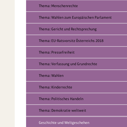
Thema: Menschenrechte
Thema: Wahlen zum Europäischen Parlament
Thema: Gericht und Rechtsprechung
Thema: EU-Ratsvorsitz Österreichs 2018
Thema: Pressefreiheit
Thema: Verfassung und Grundrechte
Thema: Wahlen
Thema: Kinderrechte
Thema: Politisches Handeln
Thema: Demokratie weltweit
Geschichte und Weltgeschehen