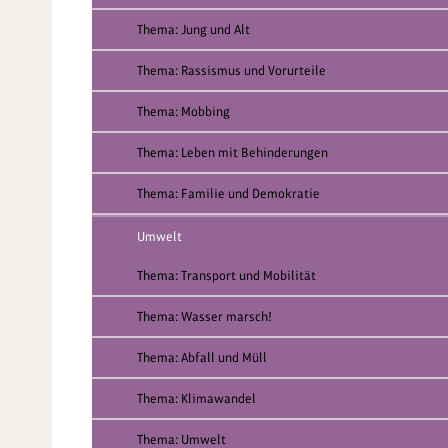
Thema: Jung und Alt
Thema: Rassismus und Vorurteile
Thema: Mobbing
Thema: Leben mit Behinderungen
Thema: Familie und Demokratie
Umwelt
Thema: Transport und Mobilität
Thema: Wasser marsch!
Thema: Abfall und Müll
Thema: Klimawandel
Thema: Umwelt