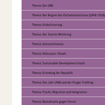
Thema: Die UNO
Thema: Der Beginn des Parlamentarismus (1848-1918)
Thema: Globalisierung
Thema: Der Zweite Weltkrieg
Thema: Antisemitismus
Thema: Holocaust—Shoah
Thema: Sustainable Development Goals
Thema: Gründung der Republik
Thema: Das Jahr 1968 und der Prager Frühling
Thema: Flucht, Migration und Integration
Thema: Demokratie gegen Terror