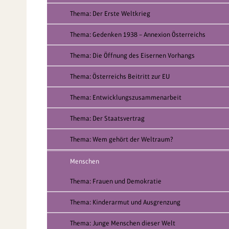
Thema: Der Erste Weltkrieg
Thema: Gedenken 1938 – Annexion Österreichs
Thema: Die Öffnung des Eisernen Vorhangs
Thema: Österreichs Beitritt zur EU
Thema: Entwicklungszusammenarbeit
Thema: Der Staatsvertrag
Thema: Wem gehört der Weltraum?
Menschen
Thema: Frauen und Demokratie
Thema: Kinderarmut und Ausgrenzung
Thema: Junge Menschen dieser Welt