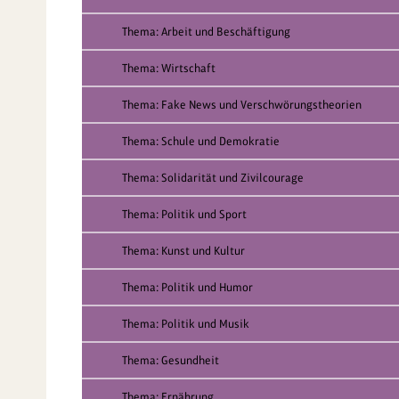
Thema: Arbeit und Beschäftigung
Thema: Wirtschaft
Thema: Fake News und Verschwörungstheorien
Thema: Schule und Demokratie
Thema: Solidarität und Zivilcourage
Thema: Politik und Sport
Thema: Kunst und Kultur
Thema: Politik und Humor
Thema: Politik und Musik
Thema: Gesundheit
Thema: Ernährung