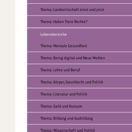
Thema: Landwirtschaft einst und jetzt
Thema: Haben Tiere Rechte?
Lebensbereiche
Thema: Mentale Gesundheit
Thema: Being digital und Neue Medien
Thema: Lehre und Beruf
Thema: Körper, Geschlecht und Politik
Thema: Literatur und Politik
Thema: Geld und Konsum
Thema: Bildung und Ausbildung
Thema: Wissenschaft und Politik