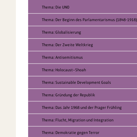
Thema: Die UNO
Thema: Der Beginn des Parlamentarismus (1848-1918)
Thema: Globalisierung
Thema: Der Zweite Weltkrieg
Thema: Antisemitismus
Thema: Holocaust—Shoah
Thema: Sustainable Development Goals
Thema: Gründung der Republik
Thema: Das Jahr 1968 und der Prager Frühling
Thema: Flucht, Migration und Integration
Thema: Demokratie gegen Terror