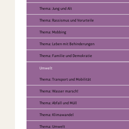
Thema: Jung und Alt
Thema: Rassismus und Vorurteile
Thema: Mobbing
Thema: Leben mit Behinderungen
Thema: Familie und Demokratie
Umwelt
Thema: Transport und Mobilität
Thema: Wasser marsch!
Thema: Abfall und Müll
Thema: Klimawandel
Thema: Umwelt