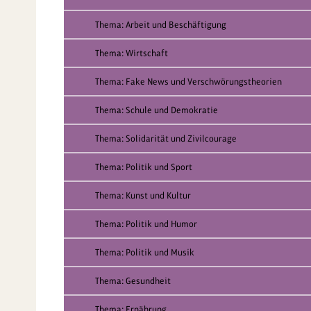
Thema: Arbeit und Beschäftigung
Thema: Wirtschaft
Thema: Fake News und Verschwörungstheorien
Thema: Schule und Demokratie
Thema: Solidarität und Zivilcourage
Thema: Politik und Sport
Thema: Kunst und Kultur
Thema: Politik und Humor
Thema: Politik und Musik
Thema: Gesundheit
Thema: Ernährung