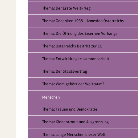
Thema: Der Erste Weltkrieg
Thema: Gedenken 1938 – Annexion Österreichs
Thema: Die Öffnung des Eisernen Vorhangs
Thema: Österreichs Beitritt zur EU
Thema: Entwicklungszusammenarbeit
Thema: Der Staatsvertrag
Thema: Wem gehört der Weltraum?
Menschen
Thema: Frauen und Demokratie
Thema: Kinderarmut und Ausgrenzung
Thema: Junge Menschen dieser Welt