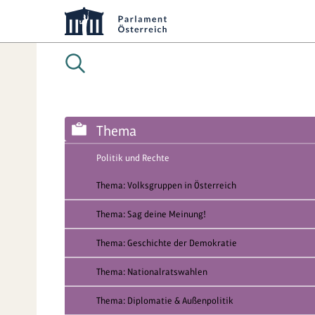
Thema
Politik und Rechte
Thema: Volksgruppen in Österreich
Thema: Sag deine Meinung!
Thema: Geschichte der Demokratie
Thema: Nationalratswahlen
Thema: Diplomatie & Außenpolitik