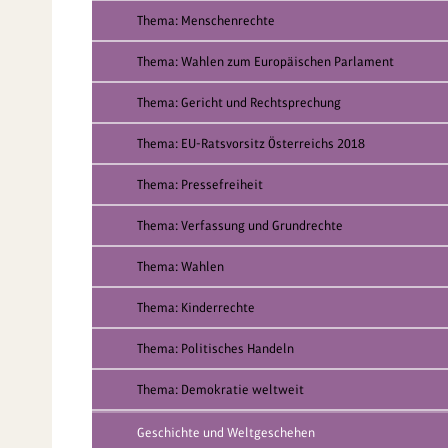
Thema: Menschenrechte
Thema: Wahlen zum Europäischen Parlament
Thema: Gericht und Rechtsprechung
Thema: EU-Ratsvorsitz Österreichs 2018
Thema: Pressefreiheit
Thema: Verfassung und Grundrechte
Thema: Wahlen
Thema: Kinderrechte
Thema: Politisches Handeln
Thema: Demokratie weltweit
Geschichte und Weltgeschehen