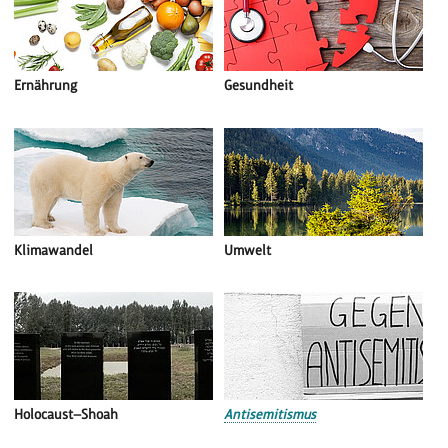
Ernährung
Gesundheit
Klimawandel
Umwelt
Holocaust—Shoah
Antisemitismus