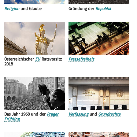
Religion
und Glaube
Gründung der
Republik
Österreichischer
EU
-Ratsvorsitz
Pressefreiheit
2018
Das Jahr 1968 und der
Prager
Verfassung
und
Grundrechte
Frühling