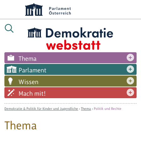
Thema
Parlament
Wissen
Mach mit!
Demokratie & Politik für Kinder und Jugendliche
›
Thema
›
Politik und Rechte
Thema