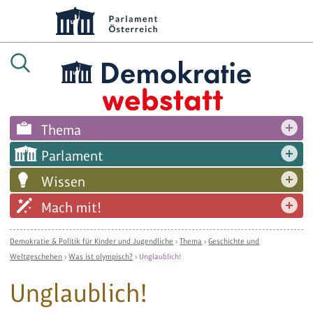
Thema
Parlament
Wissen
Mach mit!
Demokratie & Politik für Kinder und Jugendliche
›
Thema
›
Geschichte und
Weltgeschehen
›
Was ist olympisch?
›
Unglaublich!
Unglaublich!