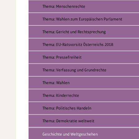
Thema: Menschenrechte
Thema: Wahlen zum Europäischen Parlament
Thema: Gericht und Rechtsprechung
Thema: EU-Ratsvorsitz Österreichs 2018
Thema: Pressefreiheit
Thema: Verfassung und Grundrechte
Thema: Wahlen
Thema: Kinderrechte
Thema: Politisches Handeln
Thema: Demokratie weltweit
Geschichte und Weltgeschehen