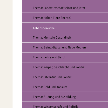
Thema: Landwirtschaft einst und jetzt
Thema: Haben Tiere Rechte?
Lebensbereiche
Thema: Mentale Gesundheit
Thema: Being digital und Neue Medien
Thema: Lehre und Beruf
Thema: Körper, Geschlecht und Politik
Thema: Literatur und Politik
Thema: Geld und Konsum
Thema: Bildung und Ausbildung
Thema: Wissenschaft und Politik