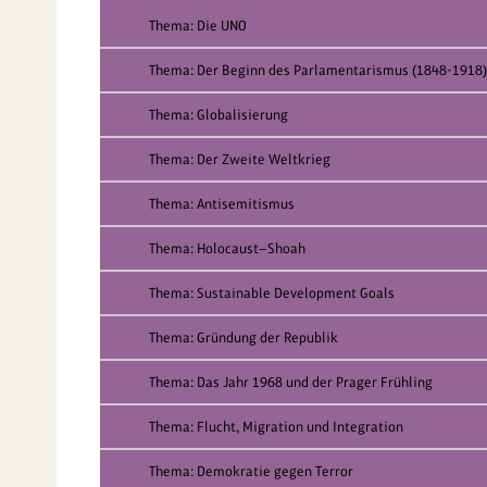
Thema: Die UNO
Thema: Der Beginn des Parlamentarismus (1848-1918)
Thema: Globalisierung
Thema: Der Zweite Weltkrieg
Thema: Antisemitismus
Thema: Holocaust—Shoah
Thema: Sustainable Development Goals
Thema: Gründung der Republik
Thema: Das Jahr 1968 und der Prager Frühling
Thema: Flucht, Migration und Integration
Thema: Demokratie gegen Terror