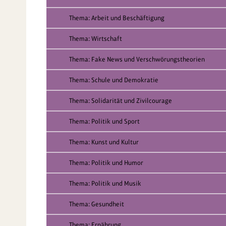
Thema: Arbeit und Beschäftigung
Thema: Wirtschaft
Thema: Fake News und Verschwörungstheorien
Thema: Schule und Demokratie
Thema: Solidarität und Zivilcourage
Thema: Politik und Sport
Thema: Kunst und Kultur
Thema: Politik und Humor
Thema: Politik und Musik
Thema: Gesundheit
Thema: Ernährung