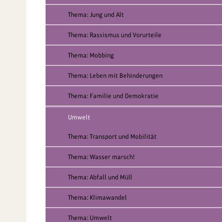
Thema: Jung und Alt
Thema: Rassismus und Vorurteile
Thema: Mobbing
Thema: Leben mit Behinderungen
Thema: Familie und Demokratie
Umwelt
Thema: Transport und Mobilität
Thema: Wasser marsch!
Thema: Abfall und Müll
Thema: Klimawandel
Thema: Umwelt