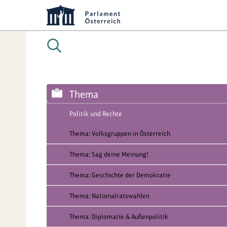
Thema
Politik und Rechte
Thema: Volksgruppen in Österreich
Thema: Sag deine Meinung!
Thema: Geschichte der Demokratie
Thema: Nationalratswahlen
Thema: Diplomatie & Außenpolitik