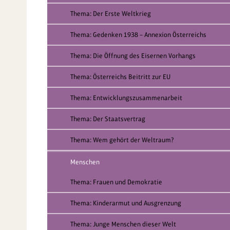
Thema: Der Erste Weltkrieg
Thema: Gedenken 1938 – Annexion Österreichs
Thema: Die Öffnung des Eisernen Vorhangs
Thema: Österreichs Beitritt zur EU
Thema: Entwicklungszusammenarbeit
Thema: Der Staatsvertrag
Thema: Wem gehört der Weltraum?
Menschen
Thema: Frauen und Demokratie
Thema: Kinderarmut und Ausgrenzung
Thema: Junge Menschen dieser Welt